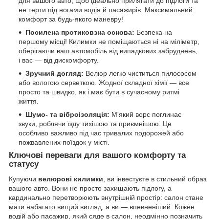
для вашого авто, щоб ідеально прилягати до підлоги та
не терти під ногами водія й пасажирів. Максимальний
комфорт за будь-якого маневру!
Посилена протиковзна основа:
Безпека на
першому місці! Килимки не поміщаються ні на міліметр,
оберігаючи ваш автомобіль від випадкових забруднень,
і вас — від дискомфорту.
Зручний догляд:
Велюр легко чиститься пилососом
або вологою серветкою. Жодної складної хімії — все
просто та швидко, як і має бути в сучасному ритмі
життя.
Шумо- та віброізоляція:
М'який ворс поглинає
звуки, роблячи їзду тихішою та приємнішою. Це
особливо важливо під час тривалих подорожей або
пожвавлених поїздок у місті.
Ключові переваги для вашого комфорту та
статусу
Купуючи
велюрові килимки
, ви інвестуєте в стильний образ
вашого авто. Вони не просто захищають підлогу, а
кардинально перетворюють внутрішній простір: салон стане
мати набагато вищий вигляд, а ви — впевненіший. Кожен
водій або пасажир, який сяде в салон, неодмінно позначить