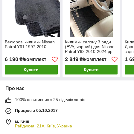
Велюрові килимки Nissan
Килимки салону 3 ряди
Кили
Patrol Y61 1997-2010
(EVA, чорний) для Nissan
Довг
Patrol Y62 2010-2024 рр
задн
Y61 
6 190
2 849
1 6
₴/комплект
₴/комплект
Купити
Купити
Про нас
100% позитивних з 25 відгуків за рік
Працює з 05.10.2017
м. Київ
Райдужна, 21А, Київ, Україна