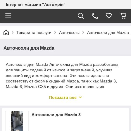
Інтернет-магазин "Автомрія"
Товари та послуги
Авточехлы
Авточохли для Mazda
Авточохли для Mazda
Авточехлы для Mazda Авточехлы для Mazda разработаны
для защиты сидений от износа и загрязнений, улучшая
внешний вид и комфорт салона. Эти чехлы идеально
соответствуют форме сидений Mazda, таких как Mazda 3,
Mazda 6, Mazda CX5 и других. Они изготовлены из
высококачественных материалов, которые устойчивы к
Показати все
воздействию внешних факторов и легко чистятся. Авточехлы
для Mazda помогут сохранить интерьер вашего автомобиля в
отличном состоянии, продлевая срок его службы и повышая
его стоимость.
Авточохли для Mazda 3