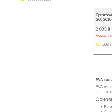
Бризкови
S60 2010
2 035 ₴
Немає в н
+380 (
EVA кили
EVA килим
вашого ав
Основн
Виго
Легк