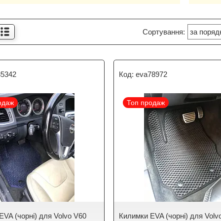
85342
eva78972
одаж
Топ продаж
EVA (чорні) для Volvo V60
Килимки EVA (чорні) для Vol