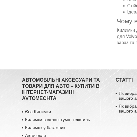
Стій
Ідеа
Чому в
Килимки 
для Volvo
зараз та 
АВТОМОБІЛЬНІ АКСЕСУАРИ ТА
СТАТТІ
ТОВАРИ ДЛЯ АВТО – КУПИТИ В
ІНТЕРНЕТ-МАГАЗИНІ
Як вибра
AVTOMECHTA
вашого а
Як вибра
вашого а
Єва Килимки
Килимки в салон: гума, текстиль
Килимок у багажник
Авточохли