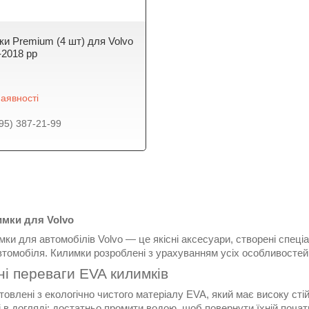
ки Premium (4 шт) для Volvo
-2018 рр
аявності
95) 387-21-99
мки для Volvo
ки для автомобілів Volvo — це якісні аксесуари, створені спеці
томобіля. Килимки розроблені з урахуванням усіх особливостей 
і переваги EVA килимків
товлені з екологічно чистого матеріалу EVA, який має високу стій
і в догляді: достатньо промити водою, щоб повернути їхній почат