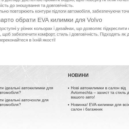
кість до зношування та довговічність.
льно повторюють контури підлоги автомобіля, забезпечуючи точ
арто обрати EVA килимки для Volvo
доступні у різних кольорах і дизайнах, що дозволяє підкреслит
, щоб забезпечити комфорт, стиль і довговічність. Підходять як 
переконайтеся в їхній якості!
НОВИНИ
ти ідеальні автокилимки для
Нові автокилимки в салон від
втомобіля?
Avtomechta – захист та стиль 
вашого авто!
ти ідеальні авточохли для
втомобіля?
Новинка! EVA-килимки для всіх
салон і багажник