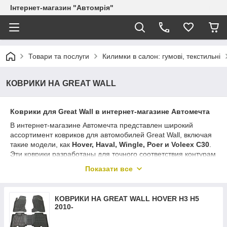
Інтернет-магазин "Автомрія"
Товари та послуги
Килимки в салон: гумові, текстильні
КОВРИКИ НА GREAT WALL
Коврики для Great Wall в интернет-магазине Автомечта
В интернет-магазине Автомечта представлен широкий
ассортимент ковриков для автомобилей Great Wall, включая
такие модели, как
Hover, Haval, Wingle, Poer и Voleex C30
.
Эти коврики разработаны для точного соответствия контурам
пола, что обеспечивает идеальную посадку и надежную
Показати все
защиту салона вашего автомобиля от грязи, влаги и износа.
В ассортименте представлены резиновые коврики, которые
легко чистятся, долговечны и предотвращают скольжение.
КОВРИКИ НА GREAT WALL HOVER H3 H5
Они помогут сохранить чистоту и ухоженный вид салона
2010-
вашего автомобиля, добавив комфорт и эстетику.