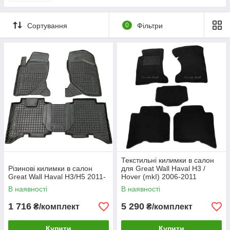
Сортування
0
Фільтри
Текстильні килимки в салон
Різинові килимки в салон
для Great Wall Haval H3 /
Great Wall Haval H3/H5 2011-
Hover (mkI) 2006-2011
Premium
В наявності
В наявності
1 716
5 290
₴/комплект
₴/комплект
Купити
Купити