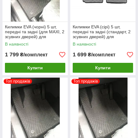
Килимки EVA (чорні) 5 шт,
Килимки EVA (сірі) 5 шт,
передні та задні (для MAXI, 2
передні та задні (стандарт, 2
зсувних дверей) для
зсувних дверей) для
Volkswagen Caddy 2004-2010
Volkswagen Caddy 2004-2010
В наявності
В наявності
рр
рр
1 799
1 699
₴/комплект
₴/комплект
Купити
Купити
Топ продажів
Топ продажів