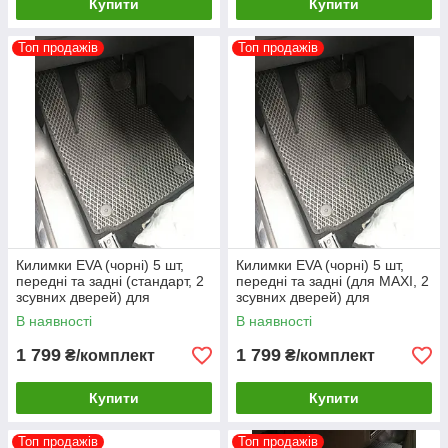
Купити
Купити
Топ продажів
Топ продажів
Килимки EVA (чорні) 5 шт,
Килимки EVA (чорні) 5 шт,
передні та задні (стандарт, 2
передні та задні (для MAXI, 2
зсувних дверей) для
зсувних дверей) для
Volkswagen Caddy 2015-2020
Volkswagen Caddy 2015-2020
В наявності
В наявності
рр
рр
1 799
1 799
₴/комплект
₴/комплект
Купити
Купити
Топ продажів
Топ продажів