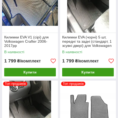
Килимки EVA V1 (сірі) для
Килимки EVA (чорні) 5 шт,
Volkswagen Crafter 2006-
передні та задні (стандарт, 1
2017рр
зсувні двері) для Volkswagen
Caddy 2004-2010 рр
В наявності
В наявності
1 799
1 799
₴/комплект
₴/комплект
Купити
Купити
Топ продажів
Топ продажів