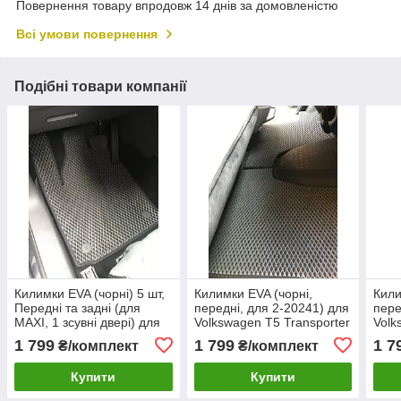
Повернення товару впродовж 14 днів за домовленістю
Всі умови повернення
Подібні товари компанії
Килимки EVA (чорні) 5 шт,
Килимки EVA (чорні,
Кили
Передні та задні (для
передні, для 2-20241) для
пере
MAXI, 1 зсувні двері) для
Volkswagen T5 Transporter
Volk
Volkswagen Caddy 2010-
2003-2010 рр
2003
1 799
1 799
1 7
₴/комплект
₴/комплект
2015рр
Купити
Купити