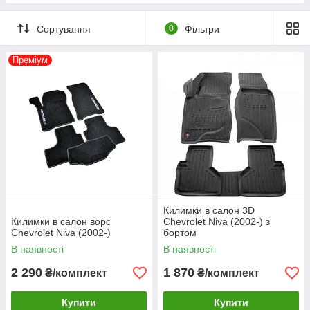
Сортування
0
Фільтри
Преміум
Килимки в салон 3D
Килимки в салон ворс
Chevrolet Niva (2002-) з
Chevrolet Niva (2002-)
бортом
В наявності
В наявності
2 290
1 870
₴/комплект
₴/комплект
Купити
Купити