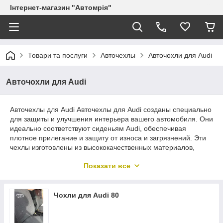
Інтернет-магазин "Автомрія"
Товари та послуги
Авточехлы
Авточохли для Audi
Авточохли для Audi
Авточехлы для Audi Авточехлы для Audi созданы специально
для защиты и улучшения интерьера вашего автомобиля. Они
идеально соответствуют сиденьям Audi, обеспечивая
плотное прилегание и защиту от износа и загрязнений. Эти
чехлы изготовлены из высококачественных материалов,
которые легко чистятся и долговечны. Они добавляют стиль
Показати все
и комфорт в салон, сохраняя его в идеальном состоянии на
протяжении долгого времени. Выберите автотехники для
Audi, чтобы подчеркнуть элегантность и сохранить ценность
вашего автомобиля.
Чохли для Audi 80