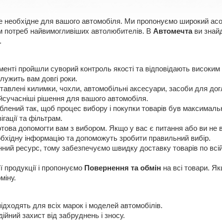
е необхідне для вашого автомобіля. Ми пропонуємо широкий асорт
ням потреб найвимогливіших автолюбителів. В
Автомечта
ви знайд
.
менті пройшли суворий контроль якості та відповідають високим
лужить вам довгі роки.
авлені килимки, чохли, автомобільні аксесуари, засоби для догл
сучасніші рішення для вашого автомобіля.
лений так, щоб процес вибору і покупки товарів був максимальн
ігації та фільтрам.
ова допомогти вам з вибором. Якщо у вас є питання або ви не в
еобхідну інформацію та допоможуть зробити правильний вибір.
нний ресурс, тому забезпечуємо швидку доставку товарів по всій 
ї продукції і пропонуємо
Повернення та обмін
на всі товари. Я
міну.
 підходять для всіх марок і моделей автомобілів.
дійний захист від забруднень і зносу.