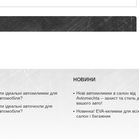
НОВИНИ
ти ідеальні автокилимки для
Нові автокилимки в салон від
втомобіля?
Avtomechta – захист та стиль 
вашого авто!
ти ідеальні авточохли для
втомобіля?
Новинка! EVA-килимки для всіх
салон і багажник