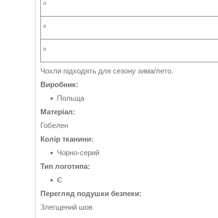
º
º
º
Чохли підходять для сезону зима/лето.
Виробник:
Польща
Матеріал:
Гобелен
Колір тканини:
Чорно-серий
Тип логотипа:
Є
Перегляд подушки безпеки:
Злегщений шов