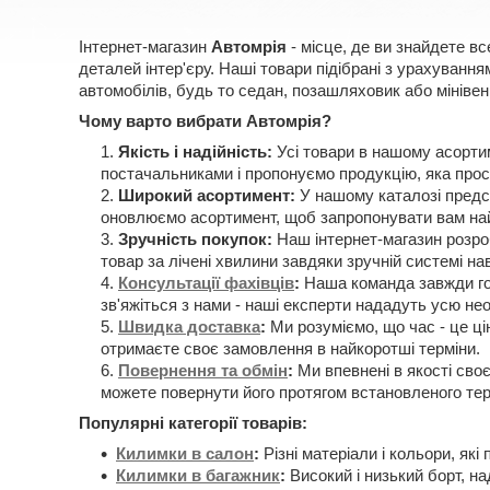
Інтернет-магазин
Автомрія
- місце, де ви знайдете вс
деталей інтер'єру. Наші товари підібрані з урахуван
автомобілів, будь то седан, позашляховик або мінівен
Чому варто вибрати Автомрія?
Якість і надійність:
Усі товари в нашому асорти
постачальниками і пропонуємо продукцію, яка прос
Широкий асортимент:
У нашому каталозі предст
оновлюємо асортимент, щоб запропонувати вам най
Зручність покупок:
Наш інтернет-магазин розроб
товар за лічені хвилини завдяки зручній системі нав
Консультації фахівців
:
Наша команда завжди гот
зв'яжіться з нами - наші експерти нададуть усю н
Швидка доставка
:
Ми розуміємо, що час - це ці
отримаєте своє замовлення в найкоротші терміни.
Повернення та обмін
:
Ми впевнені в якості своє
можете повернути його протягом встановленого тер
Популярні категорії товарів:
Килимки в салон
:
Різні матеріали і кольори, які
Килимки в багажник
:
Високий і низький борт, на