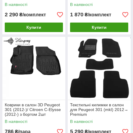
В наявності
В наявності
2 290
1 870
₴/комплект
₴/комплект
Купити
Купити
Коврики в салон 3D Peugeot
Текстильні килимки в салон
301 (2012-)/ Citroen C-Elysse
для Peugeot 301 (mkI) 2012→
(2012-) з бортом 2шт
Premium
В наявності
В наявності
786
5 290
₴/пара
₴/комплект