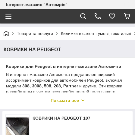
Інтернет-магазин "Автомрія"
Товари та послуги
Килимки в салон: гумові, текстильні
КОВРИКИ НА PEUGEOT
Коврики для Peugeot в интернет-магазине Автомечта
В интернет-магазине Автомечта представлен широкий
ассортимент ковриков для автомобилей Peugeot, включая
модели
308, 3008, 508, 208, Partner
и другие. Эти коврики
разработаны с учетом всех особенностей пола вашего
автомобиля, что обеспечивает их идеальную посадку и
Показати все
надежную защиту салона от грязи, влаги и износа. В
ассортименте доступны резиновые, EVA, 3D, ворсовые и
велюровые коврики, которые отличаются долговечностью,
КОВРИКИ НА PEUGEOT 107
легкостью ухода и стильным дизайном. Эти коврики помогут
сохранить салон вашего Peugeot в чистоте и порядке,
добавляя комфорта и элегантности.