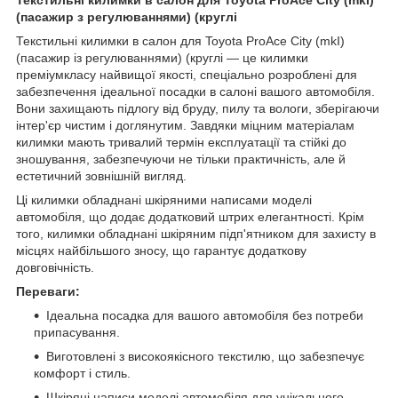
(пасажир з регулюваннями) (круглі
Текстильні килимки в салон для Toyota ProAce City (mkI)
(пасажир із регулюваннями) (круглі — це килимки
преміумкласу найвищої якості, спеціально розроблені для
забезпечення ідеальної посадки в салоні вашого автомобіля.
Вони захищають підлогу від бруду, пилу та вологи, зберігаючи
інтер'єр чистим і доглянутим. Завдяки міцним матеріалам
килимки мають тривалий термін експлуатації та стійкі до
зношування, забезпечуючи не тільки практичність, але й
естетичний зовнішній вигляд.
Ці килимки обладнані шкіряними написами моделі
автомобіля, що додає додатковий штрих елегантності. Крім
того, килимки обладнані шкіряним підп'ятником для захисту в
місцях найбільшого зносу, що гарантує додаткову
довговічність.
Переваги:
Ідеальна посадка для вашого автомобіля без потреби
припасування.
Виготовлені з високоякісного текстилю, що забезпечує
комфорт і стиль.
Шкіряні написи моделі автомобіля для унікального