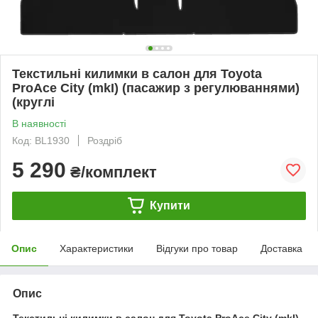
Текстильні килимки в салон для Toyota
ProAce City (mkI) (пасажир з регулюваннями)
(круглі
В наявності
Код: BL1930
Роздріб
5 290
₴/комплект
Купити
Опис
Характеристики
Відгуки про товар
Доставка
Опис
Текстильні килимки в салон для Toyota ProAce City (mkI)