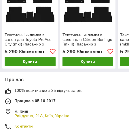
Текстильні килимки в
Текстильні килимки в
Текс
салон для Toyota ProAce
салон для Citroen Berlingo
сало
City (mkI) (пасажир з
(mkIII) (пасажир з
(mkI
регулюваннями) Premium
регулюваннями)Premium
рег
5 290
5 290
5 2
₴/комплект
₴/комплект
Купити
Купити
Про нас
100% позитивних з 25 відгуків за рік
Працює з 05.10.2017
м. Київ
Райдужна, 21А, Київ, Україна
Контакти