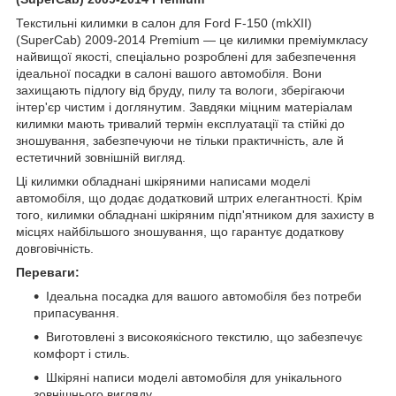
Текстильні килимки в салон для Ford F-150 (mkXII)
(SuperCab) 2009-2014 Premium — це килимки преміумкласу
найвищої якості, спеціально розроблені для забезпечення
ідеальної посадки в салоні вашого автомобіля. Вони
захищають підлогу від бруду, пилу та вологи, зберігаючи
інтер'єр чистим і доглянутим. Завдяки міцним матеріалам
килимки мають тривалий термін експлуатації та стійкі до
зношування, забезпечуючи не тільки практичність, але й
естетичний зовнішній вигляд.
Ці килимки обладнані шкіряними написами моделі
автомобіля, що додає додатковий штрих елегантності. Крім
того, килимки обладнані шкіряним підп'ятником для захисту в
місцях найбільшого зношування, що гарантує додаткову
довговічність.
Переваги:
Ідеальна посадка для вашого автомобіля без потреби
припасування.
Виготовлені з високоякісного текстилю, що забезпечує
комфорт і стиль.
Шкіряні написи моделі автомобіля для унікального
зовнішнього вигляду.