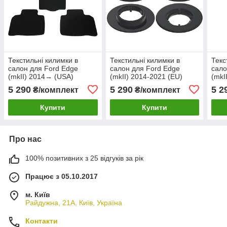
Текстильні килимки в
Текстильні килимки в
Текс
салон для Ford Edge
салон для Ford Edge
сало
(mkII) 2014→ (USA)
(mkII) 2014-2021 (EU)
(mkI
Premium
Premium
Pre
5 290
5 290
5 2
₴/комплект
₴/комплект
Купити
Купити
Про нас
100% позитивних з 25 відгуків за рік
Працює з 05.10.2017
м. Київ
Райдужна, 21А, Київ, Україна
Контакти