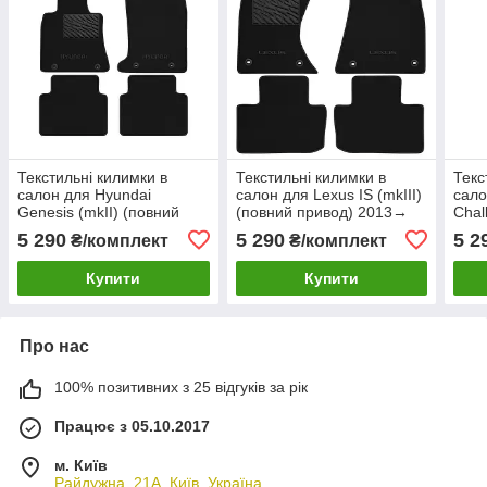
Текстильні килимки в
Текстильні килимки в
Текс
салон для Hyundai
салон для Lexus IS (mkIII)
сало
Genesis (mkII) (повний
(повний привод) 2013→
Chal
привод) 2013-2016;
Premium
прив
5 290
5 290
5 2
₴/комплект
₴/комплект
Genesis G80
Pre
Купити
Купити
Про нас
100% позитивних з 25 відгуків за рік
Працює з 05.10.2017
м. Київ
Райдужна, 21А, Київ, Україна