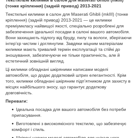
(тонке кріплення) (задній привод) 2013-2021
Текстильні килимки в салон для Maserati Ghibli (mkIII) (тонке
кріплення) (задній привод) 2013-2021 — це килимки
преміумкласу найвищої якості, спеціально розроблені для
забезпечення ідеальної посадки в салоні вашого автомобіля.
Вони захищають підлогу від бруду, пилу та вологи, зберігаючи
інтер'єр чистим і доглянутим. Завдяки міцним матеріалам
килимки мають тривалий термін експлуатації та стійкі до
зношування, забезпечуючи не тільки практичність, але й
естетичний зовнішній вигляд.
Ці килимки обладнані шкіряними написами моделі
автомобіля, що додає додатковий штрих елегантності. Крім
того, килимки обладнані шкіряним підп'ятником для захисту в
місцях найбільшого зносу, що гарантує додаткову
довговічність.
Переваги:
Ідеальна посадка для вашого автомобіля без потреби
припасування.
Виготовлені з високоякісного текстилю, що забезпечує
комфорт і стиль.
Шкіряні написи моделі автомобіля для унікального