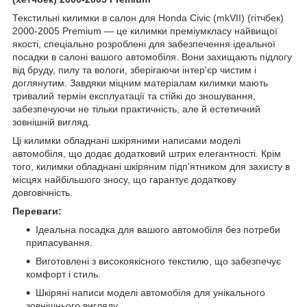
Текстильні килимки в салон для Honda Civic (mkVII) (гітчбек)
2000-2005 Premium — це килимки преміумкласу найвищої
якості, спеціально розроблені для забезпечення ідеальної
посадки в салоні вашого автомобіля. Вони захищають підлогу
від бруду, пилу та вологи, зберігаючи інтер'єр чистим і
доглянутим. Завдяки міцним матеріалам килимки мають
тривалий термін експлуатації та стійкі до зношування,
забезпечуючи не тільки практичність, але й естетичний
зовнішній вигляд.
Ці килимки обладнані шкіряними написами моделі
автомобіля, що додає додатковий штрих елегантності. Крім
того, килимки обладнані шкіряним підп'ятником для захисту в
місцях найбільшого зносу, що гарантує додаткову
довговічність.
Переваги:
Ідеальна посадка для вашого автомобіля без потреби
припасування.
Виготовлені з високоякісного текстилю, що забезпечує
комфорт і стиль.
Шкіряні написи моделі автомобіля для унікального
зовнішнього вигляду.