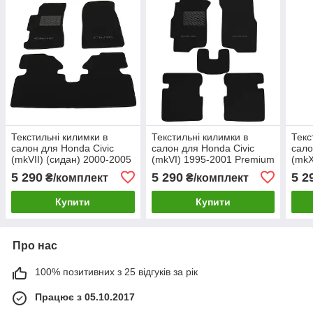
Текстильні килимки в
Текстильні килимки в
Текс
салон для Honda Civic
салон для Honda Civic
сало
(mkVII) (сидан) 2000-2005
(mkVI) 1995-2001 Premium
(mkX
Premium
202
5 290
5 290
5 2
₴/комплект
₴/комплект
Купити
Купити
Про нас
100% позитивних з 25 відгуків за рік
Працює з 05.10.2017