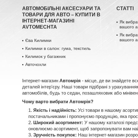
АВТОМОБІЛЬНІ АКСЕСУАРИ ТА
СТАТТІ
ТОВАРИ ДЛЯ АВТО – КУПИТИ В
ІНТЕРНЕТ-МАГАЗИНІ
Як вибра
AVTOMECHTA
вашого а
Як вибра
вашого а
Єва Килимки
Килимки в салон: гума, текстиль
Килимок у багажник
Авточохли
Інтернет-магазин
Автомрія
- місце, де ви знайдете вс
деталей інтер'єру. Наші товари підібрані з урахуван
автомобілів, будь то седан, позашляховик або мінівен
Чому варто вибрати Автомрія?
Якість і надійність:
Усі товари в нашому асорти
постачальниками і пропонуємо продукцію, яка прос
Широкий асортимент:
У нашому каталозі предст
оновлюємо асортимент, щоб запропонувати вам най
Зручність покупок:
Наш інтернет-магазин розроб