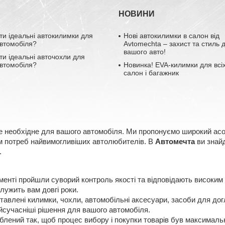
НОВИНИ
ти ідеальні автокилимки для
Нові автокилимки в салон від
втомобіля?
Avtomechta – захист та стиль 
вашого авто!
ти ідеальні авточохли для
втомобіля?
Новинка! EVA-килимки для всіх
салон і багажник
е необхідне для вашого автомобіля. Ми пропонуємо широкий асорт
ням потреб найвимогливіших автолюбителів. В
Автомечта
ви знайд
.
менті пройшли суворий контроль якості та відповідають високим
лужить вам довгі роки.
авлені килимки, чохли, автомобільні аксесуари, засоби для догл
сучасніші рішення для вашого автомобіля.
лений так, щоб процес вибору і покупки товарів був максимальн