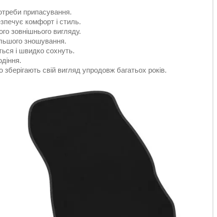
отреби припасування.
езпечує комфорт і стиль.
ого зовнішнього вигляду.
ільшого зношування.
ться і швидко сохнуть.
одіння.
о зберігають свій вигляд упродовж багатьох років.