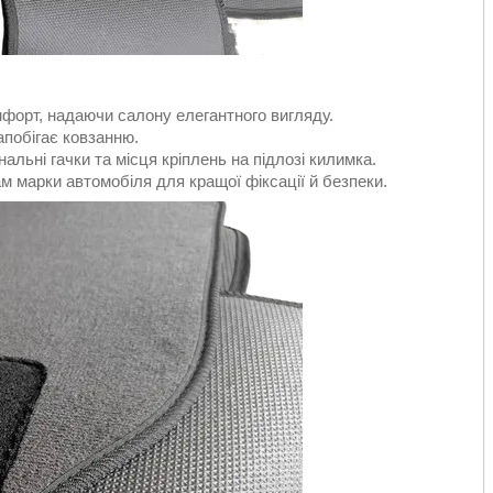
мфорт, надаючи салону елегантного вигляду.
апобігає ковзанню.
нальні гачки та місця кріплень на підлозі килимка.
м марки автомобіля для кращої фіксації й безпеки.