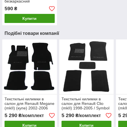
безкаркасний
590
₴
Купити
Подібні товари компанії
Текстильні килимки в
Текстильні килимки в
Текс
салон для Renault Megane
салон для Renault Clio
сало
(mkII) (купе) 2002-2006
(mkII) 1998-2005 / Symbol
(mkI
Premium
(mkI-mkII) 1999-2013
5 290
5 290
5 2
₴/комплект
₴/комплект
Premium
Купити
Купити