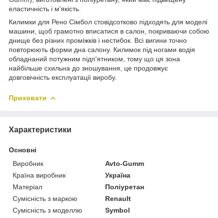
еластичність і м'якість.
Килимки для Рено Сімбол стовідсотково підходять для моделі
машини, щоб грамотно вписатися в салон, покриваючи собою
днище без різних проміжків і нестибок. Всі вигини точно
повторюють форми дна салону. Килимок під ногами водія
обладнаний потужним підп'ятником, тому що ця зона
найбільше схильна до зношування, це продовжує
довговічність експлуатації виробу.
Приховати
Характеристики
Основні
Виробник
Avto-Gumm
Країна виробник
Україна
Матеріал
Поліуретан
Сумісність з маркою
Renault
Сумісність з моделлю
Symbol