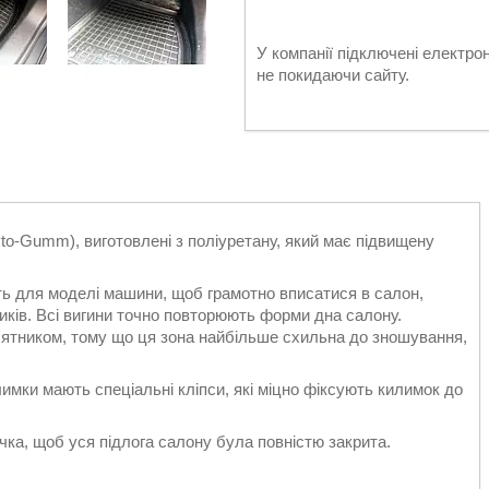
У компанії підключені електро
не покидаючи сайту.
vto-Gumm), виготовлені з поліуретану, який має підвищену
ть для моделі машини, щоб грамотно вписатися в салон,
иків. Всі вигини точно повторюють форми дна салону.
'ятником, тому що ця зона найбільше схильна до зношування,
илимки мають спеціальні кліпси, які міцно фіксують килимок до
ка, щоб уся підлога салону була повністю закрита.