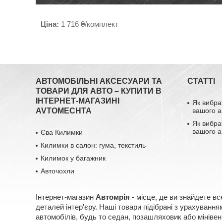
Ціна:
1 716 ₴/комплект
АВТОМОБІЛЬНІ АКСЕСУАРИ ТА
СТАТТІ
ТОВАРИ ДЛЯ АВТО – КУПИТИ В
ІНТЕРНЕТ-МАГАЗИНІ
Як вибра
AVTOMECHTA
вашого а
Як вибра
вашого а
Єва Килимки
Килимки в салон: гума, текстиль
Килимок у багажник
Авточохли
Інтернет-магазин
Автомрія
- місце, де ви знайдете вс
деталей інтер'єру. Наші товари підібрані з урахуван
автомобілів, будь то седан, позашляховик або мінівен