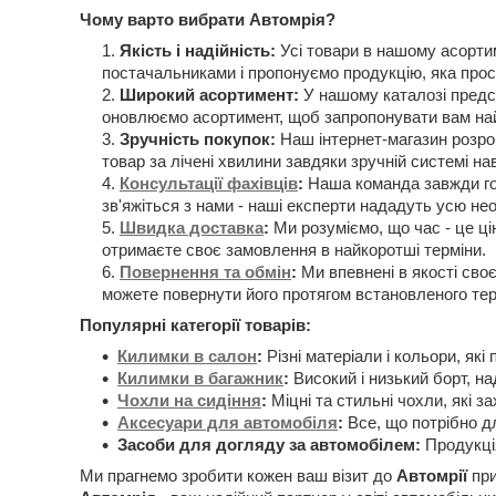
Чому варто вибрати Автомрія?
Якість і надійність:
Усі товари в нашому асорти
постачальниками і пропонуємо продукцію, яка прос
Широкий асортимент:
У нашому каталозі предст
оновлюємо асортимент, щоб запропонувати вам най
Зручність покупок:
Наш інтернет-магазин розроб
товар за лічені хвилини завдяки зручній системі нав
Консультації фахівців
:
Наша команда завжди гот
зв'яжіться з нами - наші експерти нададуть усю н
Швидка доставка
:
Ми розуміємо, що час - це ці
отримаєте своє замовлення в найкоротші терміни.
Повернення та обмін
:
Ми впевнені в якості своє
можете повернути його протягом встановленого тер
Популярні категорії товарів:
Килимки в салон
:
Різні матеріали і кольори, які
Килимки в багажник
:
Високий і низький борт, на
Чохли на сидіння
:
Міцні та стильні чохли, які з
Аксесуари для автомобіля
:
Все, що потрібно дл
Засоби для догляду за автомобілем:
Продукція
Ми прагнемо зробити кожен ваш візит до
Автомрії
при