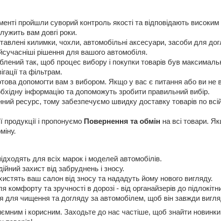
менті пройшли суворий контроль якості та відповідають високим
лужить вам довгі роки.
авлені килимки, чохли, автомобільні аксесуари, засоби для догл
сучасніші рішення для вашого автомобіля.
лений так, щоб процес вибору і покупки товарів був максимальн
ігації та фільтрам.
ова допомогти вам з вибором. Якщо у вас є питання або ви не в
еобхідну інформацію та допоможуть зробити правильний вибір.
нний ресурс, тому забезпечуємо швидку доставку товарів по всій 
ї продукції і пропонуємо
Повернення та обмін
на всі товари. Я
міну.
 підходять для всіх марок і моделей автомобілів.
дійний захист від забруднень і зносу.
ахистять ваш салон від зносу та нададуть йому нового вигляду.
я комфорту та зручності в дорозі - від органайзерів до підлокітни
 для чищення та догляду за автомобілем, щоб він завжди вигля
ємним і корисним. Заходьте до нас частіше, щоб знайти новинк