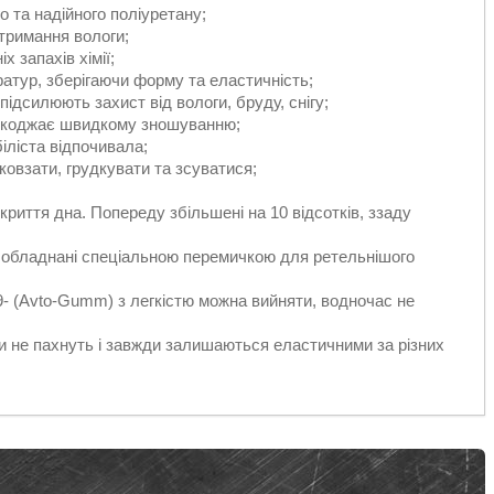
о та надійного поліуретану;
тримання вологи;
 запахів хімії;
ратур, зберігаючи форму та еластичність;
підсилюють захист від вологи, бруду, снігу;
коджає швидкому зношуванню;
іліста відпочивала;
овзати, грудкувати та зсуватися;
иття дна. Попереду збільшені на 10 відсотків, ззаду
 обладнані спеціальною перемичкою для ретельнішого
09- (Avto-Gumm) з легкістю можна вийняти, водночас не
и не пахнуть і завжди залишаються еластичними за різних