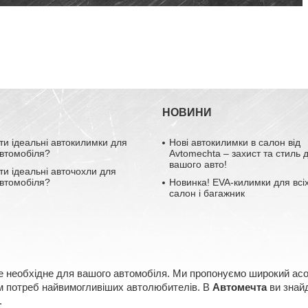
НОВИНИ
ти ідеальні автокилимки для
Нові автокилимки в салон від
втомобіля?
Avtomechta – захист та стиль 
вашого авто!
ти ідеальні авточохли для
втомобіля?
Новинка! EVA-килимки для всіх
салон і багажник
е необхідне для вашого автомобіля. Ми пропонуємо широкий асорт
ням потреб найвимогливіших автолюбителів. В
Автомечта
ви знайд
.