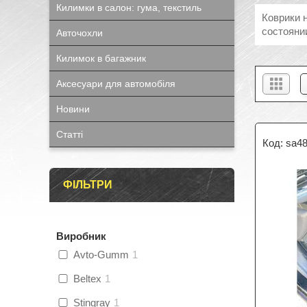
Килимки в салон: гума, текстиль
Коврики н
состояни
Авточохли
Килимок в багажник
Аксесуари для автомобіля
Новини
Статті
sa4
ФІЛЬТРИ
Виробник
Avto-Gumm
1
Beltex
1
Stingray
1