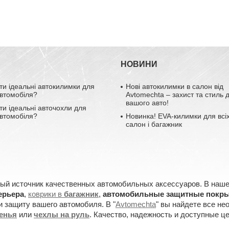
НОВИНИ
ти ідеальні автокилимки для
Нові автокилимки в салон від
втомобіля?
Avtomechta – захист та стиль 
вашого авто!
ти ідеальні авточохли для
втомобіля?
Новинка! EVA-килимки для всіх
салон і багажник
ный источник качественных автомобильных аксессуаров. В наш
ерьера
,
коврики в
багажник
,
автомобильные защитные покр
 защиту вашего автомобиля. В "
Avtomechta
" вы найдете все не
денья
или
чехлы на руль
. Качество, надежность и доступные ц