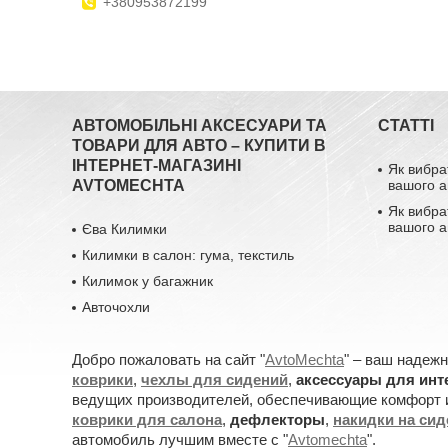
+380953872199
АВТОМОБІЛЬНІ АКСЕСУАРИ ТА
СТАТТІ
ТОВАРИ ДЛЯ АВТО – КУПИТИ В
ІНТЕРНЕТ-МАГАЗИНІ
Як вибра
AVTOMECHTA
вашого а
Як вибра
вашого а
Єва Килимки
Килимки в салон: гума, текстиль
Килимок у багажник
Авточохли
Добро пожаловать на сайт "
AvtoMechta
" – ваш надеж
коврики
,
чехлы для сидений
,
аксессуары для инт
ведущих производителей, обеспечивающие комфорт и
коврики для салона
,
дефлекторы
,
накидки на си
автомобиль лучшим вместе с "
Avtomechta
".