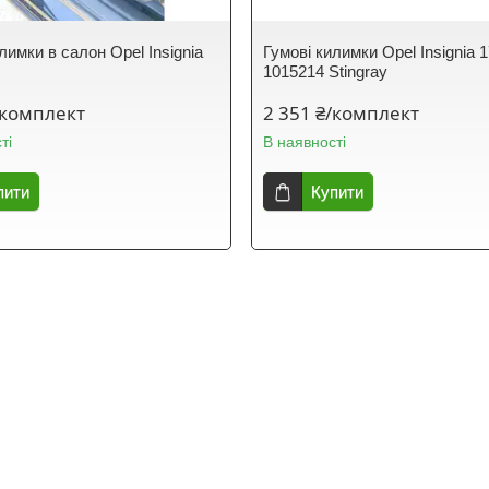
лимки в салон Opel Insignia
Гумові килимки Opel Insignia 1
1015214 Stingray
/комплект
2 351 ₴/комплект
ті
В наявності
пити
Купити