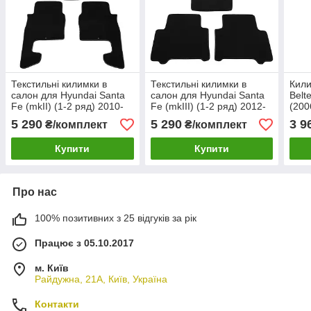
Текстильні килимки в
Текстильні килимки в
Кили
салон для Hyundai Santa
салон для Hyundai Santa
Belt
Fe (mkII) (1-2 ряд) 2010-
Fe (mkIII) (1-2 ряд) 2012-
(200
2012 Premium
2018 (EU) Premium
5 290
5 290
3 9
₴/комплект
₴/комплект
Купити
Купити
Про нас
100% позитивних з 25 відгуків за рік
Працює з 05.10.2017
м. Київ
Райдужна, 21А, Київ, Україна
Контакти