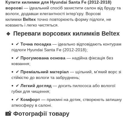
Купити килимки для Hyundai Santa Fe (2012-2018)
ворсові
— ідеальний спосіб захистити салон від бруду та
вологи, додавши елегантності інтер'єру. Ворсові
килимки
Beltex
точно повторюють форму підлоги, не
ковзають і легко чистяться.
🔹 Переваги ворсових килимків Beltex
✔
Точна посадка
— ідеально відповідають контурам
підлоги Hyundai Santa Fe (2012-2018);
✔
Прогумована основа
— надійна фіксація без
ковзання;
✔
Преміальний матеріал
— щільний, м'який ворс зі
стійкістю до вологи та забруднень;
✔
Легкий догляд
— досить пилососа або вологої
губки для чищення;
✔
Комфорт
— приємні на дотик, створюють затишну
атмосферу в салоні.
📸 Фотографії товару