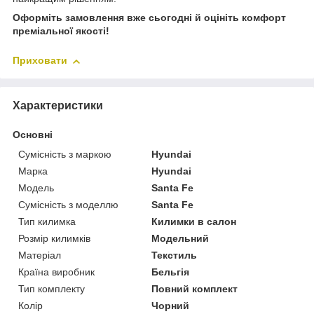
Оформіть замовлення вже сьогодні й оцініть комфорт
преміальної якості!
Приховати
Характеристики
Основні
Сумісність з маркою
Hyundai
Марка
Hyundai
Модель
Santa Fe
Сумісність з моделлю
Santa Fe
Тип килимка
Килимки в салон
Розмір килимків
Модельний
Матеріал
Текстиль
Країна виробник
Бельгія
Тип комплекту
Повний комплект
Колір
Чорний