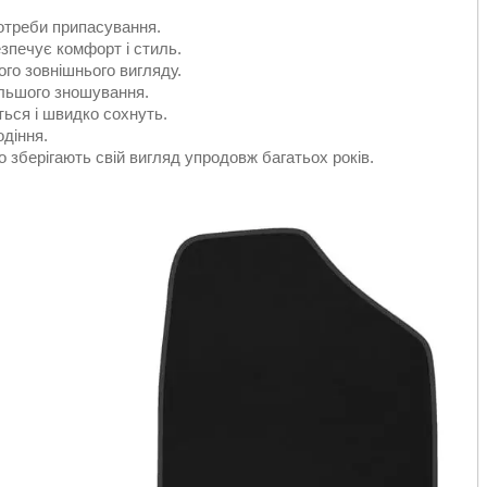
отреби припасування.
езпечує комфорт і стиль.
ого зовнішнього вигляду.
ільшого зношування.
ться і швидко сохнуть.
одіння.
о зберігають свій вигляд упродовж багатьох років.