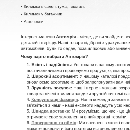
Килимки в салон: гума, текстиль
Килимок у багажник
Авточохли
Інтернет-магазин
Автомрія
- місце, де ви знайдете вс
деталей інтер'єру. Наші товари підібрані з урахуван
автомобілів, будь то седан, позашляховик або мінівен
Чому варто вибрати Автомрія?
Якість і надійність:
Усі товари в нашому асорти
постачальниками і пропонуємо продукцію, яка прос
Широкий асортимент:
У нашому каталозі предст
оновлюємо асортимент, щоб запропонувати вам най
Зручність покупок:
Наш інтернет-магазин розроб
товар за лічені хвилини завдяки зручній системі нав
Консультації фахівців
:
Наша команда завжди гот
зв'яжіться з нами - наші експерти нададуть усю н
Швидка доставка
:
Ми розуміємо, що час - це ці
отримаєте своє замовлення в найкоротші терміни.
Повернення та обмін
:
Ми впевнені в якості своє
можете повернути його протягом встановленого тер