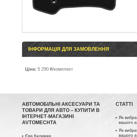
ІНФОРМАЦІЯ ДЛЯ ЗАМОВЛЕННЯ
Ціна:
5 290 ₴/комплект
АВТОМОБІЛЬНІ АКСЕСУАРИ ТА
СТАТТІ
ТОВАРИ ДЛЯ АВТО – КУПИТИ В
ІНТЕРНЕТ-МАГАЗИНІ
Як вибра
AVTOMECHTA
вашого а
Як вибра
вашого а
Єва Килимки