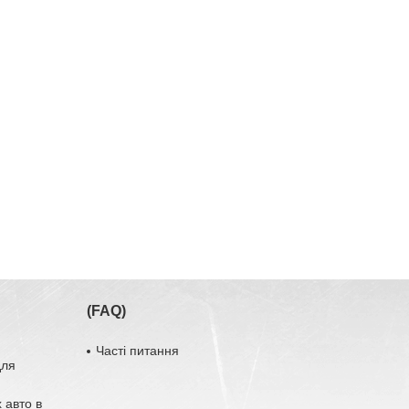
(FAQ)
Часті питання
для
 авто в