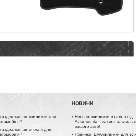
НОВИНИ
ти ідеальні автокилимки для
Нові автокилимки в салон від
втомобіля?
Avtomechta – захист та стиль 
вашого авто!
ти ідеальні авточохли для
втомобіля?
Новинка! EVA-килимки для всіх