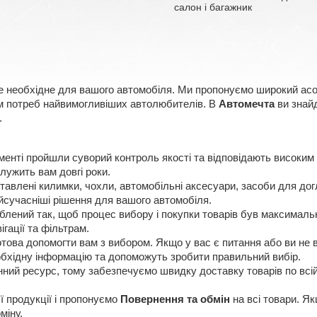
салон і багажник
е необхідне для вашого автомобіля. Ми пропонуємо широкий асорт
ням потреб найвимогливіших автолюбителів. В
Автомечта
ви знайд
.
менті пройшли суворий контроль якості та відповідають високим
лужить вам довгі роки.
авлені килимки, чохли, автомобільні аксесуари, засоби для догл
сучасніші рішення для вашого автомобіля.
лений так, щоб процес вибору і покупки товарів був максимальн
ігації та фільтрам.
ова допомогти вам з вибором. Якщо у вас є питання або ви не в
еобхідну інформацію та допоможуть зробити правильний вибір.
нний ресурс, тому забезпечуємо швидку доставку товарів по всій 
ї продукції і пропонуємо
Повернення та обмін
на всі товари. Я
міну.