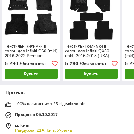
Текстильні килимки в
Текстильні килимки в
Текс
салон для Infiniti Q60 (mkI)
салон для Infiniti QX50
сало
2016-2022 Premium
(mkI) 2016-2018 (USA)
(mkI
Premium
Pre
5 290
5 290
5 2
₴/комплект
₴/комплект
Купити
Купити
Про нас
100% позитивних з 25 відгуків за рік
Працює з 05.10.2017
м. Київ
Райдужна, 21А, Київ, Україна