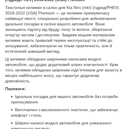
Текстильні килимки в салон для Kia Niro (mkI) (гідрид/PHEV)
2016-2022 (USA) Premium — це килимки преміумкласу
найвищої якості, спеціально розроблені для забезпечення
ідеальної посадки в салоні вашого автомобіля. Вони
захищають підлогу від бруду, пилу та вологи, зберігаючи
інтер'єр чистим і доглянутим. Завдяки міцним матеріалам
килимки мають тривалий термін експлуатації та стійкі до
зношування, забезпечуючи не тільки практичність, але й
естетичний зовнішній вигляд.
Ці килимки обладнані шкіряними написами моделі
автомобіля, що додає додатковий штрих елегантності. Крім
того, килимки обладнані шкіряним підп'ятником для захисту в
місцях найбільшого зносу, що гарантує додаткову
довговічність.
Переваги:
Ідеальна посадка для вашого автомобіля без потреби
припасування.
Виготовлені з високоякісного текстилю, що забезпечує
комфорт і стиль.
Шкіряні написи моделі автомобіля для унікального
зовнішнього вигляду.