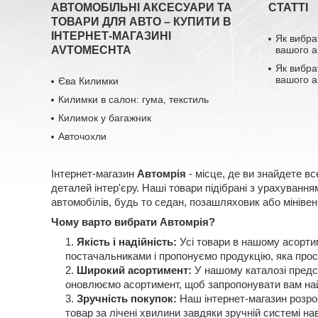
АВТОМОБІЛЬНІ АКСЕСУАРИ ТА
СТАТТІ
ТОВАРИ ДЛЯ АВТО – КУПИТИ В
ІНТЕРНЕТ-МАГАЗИНІ
Як вибра
AVTOMECHTA
вашого а
Як вибра
вашого а
Єва Килимки
Килимки в салон: гума, текстиль
Килимок у багажник
Авточохли
Інтернет-магазин
Автомрія
- місце, де ви знайдете вс
деталей інтер'єру. Наші товари підібрані з урахуван
автомобілів, будь то седан, позашляховик або мінівен
Чому варто вибрати Автомрія?
Якість і надійність:
Усі товари в нашому асорти
постачальниками і пропонуємо продукцію, яка прос
Широкий асортимент:
У нашому каталозі предст
оновлюємо асортимент, щоб запропонувати вам най
Зручність покупок:
Наш інтернет-магазин розроб
товар за лічені хвилини завдяки зручній системі нав