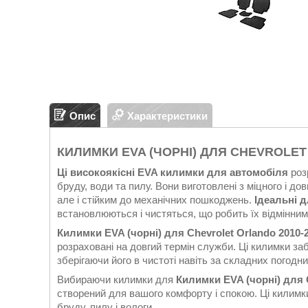
Опис
Характеристики
КИЛИМКИ EVA (ЧОРНІ) ДЛЯ CHEVROLET 
Ці високоякісні EVA килимки для автомобіля
роз
бруду, води та пилу. Вони виготовлені з міцного і до
але і стійким до механічних пошкоджень.
Ідеальні 
встановлюються і чистяться, що робить їх відмінни
Килимки EVA (чорні) для Chevrolet Orlando 2010-2
розраховані на довгий термін служби. Ці килимки з
зберігаючи його в чистоті навіть за складних погодн
Вибираючи килимки для
Килимки EVA (чорні) для C
створений для вашого комфорту і спокою. Ці килимк
бруду, пилу і вологи.