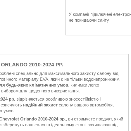
У компанії підключені електро
не покидаючи сайту.
ORLANDO 2010-2024 РР.
роблені спеціально для максимального захисту салону від
вговічного матеріалу EVA, який є не тільки водонепроникним,
для будь-яких кліматичних умов
, килимки легко
м вибором для щоденного використання.
024 рр.
відрізняються особливою зносостійкістю і
абезпечують
надійний захист
салону вашого автомобіля,
их умов.
hevrolet Orlando 2010-2024 рр.
, ви отримуєте продукт, який
и збережуть ваш салон в ідеальному стані, захищаючи від