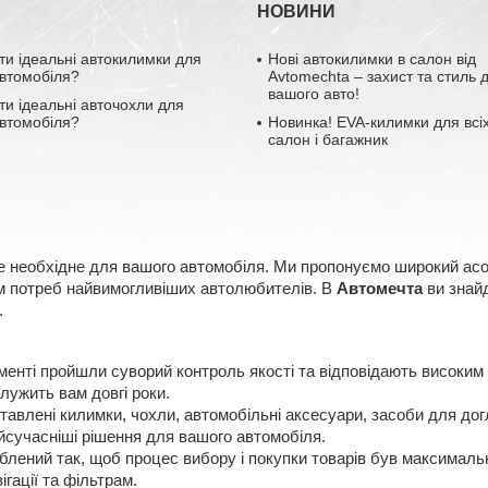
НОВИНИ
ти ідеальні автокилимки для
Нові автокилимки в салон від
втомобіля?
Avtomechta – захист та стиль 
вашого авто!
ти ідеальні авточохли для
втомобіля?
Новинка! EVA-килимки для всіх
салон і багажник
е необхідне для вашого автомобіля. Ми пропонуємо широкий асорт
ням потреб найвимогливіших автолюбителів. В
Автомечта
ви знайд
.
менті пройшли суворий контроль якості та відповідають високим
лужить вам довгі роки.
авлені килимки, чохли, автомобільні аксесуари, засоби для догл
сучасніші рішення для вашого автомобіля.
лений так, щоб процес вибору і покупки товарів був максимальн
ігації та фільтрам.