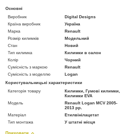
Основні
Виробник
Digital Designs
Країна виробник
Україна
Марка
Renault
Розмір килимків
Модельний
Стан
Новий
Тип килимка
Килимки в салон
Колір
Чорний
Сумісність з маркою
Renault
Сумісність з моделлю
Logan
Користувальницькі характеристики
Категорія товару
Килимки, Гумові килимки,
Килимки EVA
Мoдель
Renault Logan MCV 2005-
2013 рр.
Матеріал
Етилвінілацетат
Тип монтажа
У штатні місця
Приховати