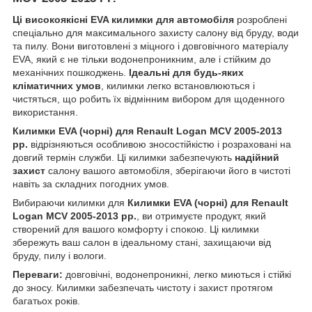
Ці високоякісні EVA килимки для автомобіля
розроблені
спеціально для максимального захисту салону від бруду, води
та пилу. Вони виготовлені з міцного і довговічного матеріалу
EVA, який є не тільки водонепроникним, але і стійким до
механічних пошкоджень.
Ідеальні для будь-яких
кліматичних умов
, килимки легко встановлюються і
чистяться, що робить їх відмінним вибором для щоденного
використання.
Килимки EVA (чорні) для Renault Logan MCV 2005-2013
рр.
відрізняються особливою зносостійкістю і розраховані на
довгий термін служби. Ці килимки забезпечують
надійний
захист
салону вашого автомобіля, зберігаючи його в чистоті
навіть за складних погодних умов.
Вибираючи килимки для
Килимки EVA (чорні) для Renault
Logan MCV 2005-2013 рр.
, ви отримуєте продукт, який
створений для вашого комфорту і спокою. Ці килимки
збережуть ваш салон в ідеальному стані, захищаючи від
бруду, пилу і вологи.
Переваги:
довговічні, водонепроникні, легко миються і стійкі
до зносу. Килимки забезпечать чистоту і захист протягом
багатьох років.