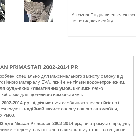
У компанії підключені електро
не покидаючи сайту.
AN PRIMASTAR 2002-2014 РР.
роблені спеціально для максимального захисту салону від
вговічного матеріалу EVA, який є не тільки водонепроникним,
для будь-яких кліматичних умов
, килимки легко
м вибором для щоденного використання.
 2002-2014 рр.
відрізняються особливою зносостійкістю і
абезпечують
надійний захист
салону вашого автомобіля,
их умов.
2 для Nissan Primastar 2002-2014 рр.
, ви отримуєте продукт,
илимки збережуть ваш салон в ідеальному стані, захищаючи