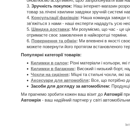
оновлюємо асортимент, щоб запропонувати вам най
Зручність покупок:
Наш інтернет-магазин розроб
товар за лічені хвилини завдяки зручній системі нав
Консультації фахівців
:
Наша команда завжди гот
зв'яжіться з нами - наші експерти нададуть усю н
Швидка доставка
:
Ми розуміємо, що час - це ці
отримаєте своє замовлення в найкоротші терміни.
Повернення та обмін
:
Ми впевнені в якості своє
можете повернути його протягом встановленого тер
Популярні категорії товарів:
Килимки в салон
:
Різні матеріали і кольори, які
Килимки в багажник
:
Високий і низький борт, на
Чохли на сидіння
:
Міцні та стильні чохли, які з
Аксесуари для автомобіля
:
Все, що потрібно дл
Засоби для догляду за автомобілем:
Продукція
Ми прагнемо зробити кожен ваш візит до
Автомрії
при
Автомрія
- ваш надійний партнер у світі автомобільни