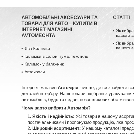
АВТОМОБІЛЬНІ АКСЕСУАРИ ТА
СТАТТІ
ТОВАРИ ДЛЯ АВТО – КУПИТИ В
ІНТЕРНЕТ-МАГАЗИНІ
Як вибра
AVTOMECHTA
вашого а
Як вибра
вашого а
Єва Килимки
Килимки в салон: гума, текстиль
Килимок у багажник
Авточохли
Інтернет-магазин
Автомрія
- місце, де ви знайдете вс
деталей інтер'єру. Наші товари підібрані з урахуван
автомобілів, будь то седан, позашляховик або мінівен
Чому варто вибрати Автомрія?
Якість і надійність:
Усі товари в нашому асорти
постачальниками і пропонуємо продукцію, яка прос
Широкий асортимент:
У нашому каталозі предст