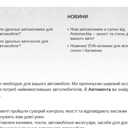
НОВИНИ
ти ідеальні автокилимки для
Нові автокилимки в салон від
втомобіля?
Avtomechta – захист та стиль 
вашого авто!
ти ідеальні авточохли для
втомобіля?
Новинка! EVA-килимки для всіх
салон і багажник
е необхідне для вашого автомобіля. Ми пропонуємо широкий асорт
ням потреб найвимогливіших автолюбителів. В
Автомечта
ви знайд
.
менті пройшли суворий контроль якості та відповідають високим
лужить вам довгі роки.
авлені килимки, чохли, автомобільні аксесуари, засоби для догл