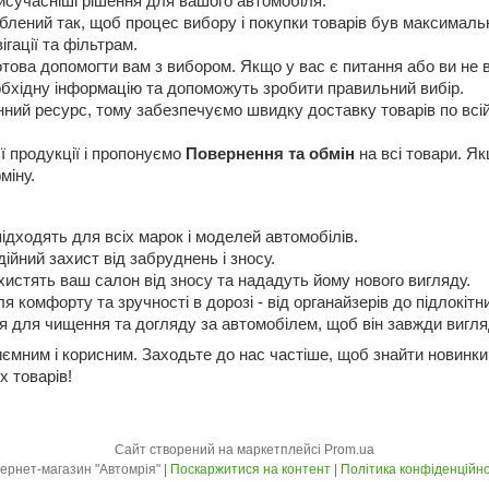
сучасніші рішення для вашого автомобіля.
лений так, щоб процес вибору і покупки товарів був максимальн
ігації та фільтрам.
ова допомогти вам з вибором. Якщо у вас є питання або ви не в
еобхідну інформацію та допоможуть зробити правильний вибір.
нний ресурс, тому забезпечуємо швидку доставку товарів по всій 
ї продукції і пропонуємо
Повернення та обмін
на всі товари. Я
міну.
 підходять для всіх марок і моделей автомобілів.
дійний захист від забруднень і зносу.
ахистять ваш салон від зносу та нададуть йому нового вигляду.
я комфорту та зручності в дорозі - від органайзерів до підлокітни
 для чищення та догляду за автомобілем, щоб він завжди вигля
ємним і корисним. Заходьте до нас частіше, щоб знайти новинк
х товарів!
Сайт створений на маркетплейсі
Prom.ua
Інтернет-магазин "Автомрія" |
Поскаржитися на контент
|
Політика конфіденційно