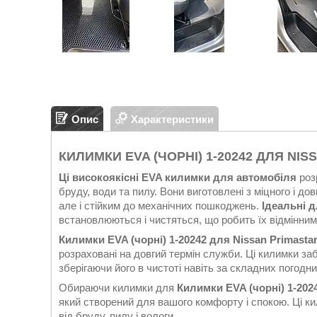
Опис
Характеристики
КИЛИМКИ EVA (ЧОРНІ) 1-20242 ДЛЯ NISS
Ці високоякісні EVA килимки для автомобіля
роз
бруду, води та пилу. Вони виготовлені з міцного і до
але і стійким до механічних пошкоджень.
Ідеальні 
встановлюються і чистяться, що робить їх відмінни
Килимки EVA (чорні) 1-20242 для Nissan Primastar
розраховані на довгий термін служби. Ці килимки з
зберігаючи його в чистоті навіть за складних погодн
Обираючи килимки для
Килимки EVA (чорні) 1-2024
який створений для вашого комфорту і спокою. Ці к
від бруду, пилу і вологи.