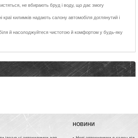
стяться, не вбирають бруд і воду, що дає змогу
і краї килимків надають салону автомобіля доглянутий і
обіля й насолоджуйтеся чистотою й комфортом у будь-яку
НОВИНИ
ти ідеальні автокилимки для
Нові автокилимки в салон від