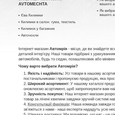
AVTOMECHTA
вашого а
Як вибра
вашого а
Єва Килимки
Килимки в салон: гума, текстиль
Килимок у багажник
Авточохли
Інтернет-магазин
Автомрія
- місце, де ви знайдете вс
деталей інтер'єру. Наші товари підібрані з урахуван
автомобілів, будь то седан, позашляховик або мінівен
Чому варто вибрати Автомрія?
Якість і надійність:
Усі товари в нашому асорти
постачальниками і пропонуємо продукцію, яка прос
Широкий асортимент:
У нашому каталозі предст
оновлюємо асортимент, щоб запропонувати вам най
Зручність покупок:
Наш інтернет-магазин розроб
товар за лічені хвилини завдяки зручній системі нав
Консультації фахівців
:
Наша команда завжди гот
зв'яжіться з нами - наші експерти нададуть усю н
Швидка доставка
:
Ми розуміємо, що час - це ці