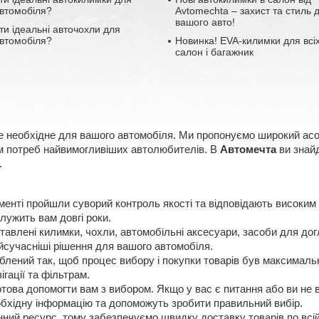
втомобіля?
Avtomechta – захист та стиль 
вашого авто!
ти ідеальні авточохли для
втомобіля?
Новинка! EVA-килимки для всіх
салон і багажник
е необхідне для вашого автомобіля. Ми пропонуємо широкий асорт
ням потреб найвимогливіших автолюбителів. В
Автомечта
ви знайд
.
менті пройшли суворий контроль якості та відповідають високим
лужить вам довгі роки.
авлені килимки, чохли, автомобільні аксесуари, засоби для догл
сучасніші рішення для вашого автомобіля.
лений так, щоб процес вибору і покупки товарів був максимальн
ігації та фільтрам.
ова допомогти вам з вибором. Якщо у вас є питання або ви не в
еобхідну інформацію та допоможуть зробити правильний вибір.
нний ресурс, тому забезпечуємо швидку доставку товарів по всій 