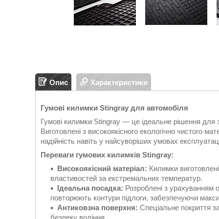
Опис
Характеристики
Гумові килимки Stingray для автомобіля
Гумові килимки Stingray — це ідеальне рішення для 
Виготовлені з високоякісного екологічно чистого мате
надійність навіть у найсуворіших умовах експлуатаці
Переваги гумових килимків Stingray:
Високоякісний матеріал:
Килимки виготовлені з
властивостей за екстремальних температур.
Ідеальна посадка:
Розроблені з урахуванням о
повторюють контури підлоги, забезпечуючи макс
Антиковзна поверхня:
Спеціальне покриття за
безпеку водіння.