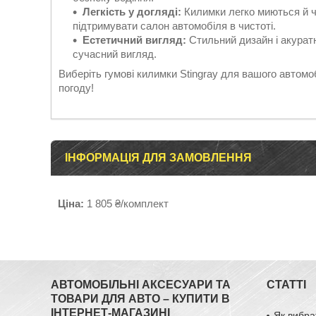
Легкість у догляді:
Килимки легко миються й чи
підтримувати салон автомобіля в чистоті.
Естетичний вигляд:
Стильний дизайн і акуратн
сучасний вигляд.
Виберіть гумові килимки Stingray для вашого автом
погоду!
ІНФОРМАЦІЯ ДЛЯ ЗАМОВЛЕННЯ
Ціна:
1 805 ₴/комплект
АВТОМОБІЛЬНІ АКСЕСУАРИ ТА
СТАТТІ
ТОВАРИ ДЛЯ АВТО – КУПИТИ В
ІНТЕРНЕТ-МАГАЗИНІ
Як вибра