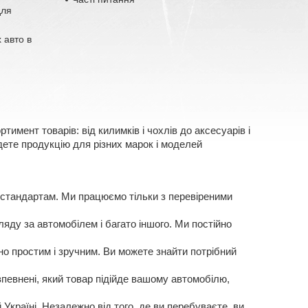
для
 авто в
имент товарів: від килимків і чохлів до аксесуарів і
ете продукцію для різних марок і моделей
 стандартам. Ми працюємо тільки з перевіреними
яду за автомобілем і багато іншого. Ми постійно
о простим і зручним. Ви можете знайти потрібний
певнені, який товар підійде вашому автомобілю,
Україні. Незалежно від того, де ви перебуваєте, ви