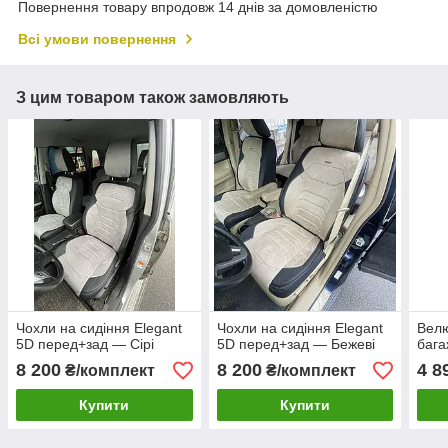
Повернення товару впродовж 14 днів за домовленістю
Всі умови повернення
З цим товаром також замовляють
Чохли на сидіння Elegant
Чохли на сидіння Elegant
Велю
5D перед+зад — Сірі
5D перед+зад — Бежеві
бага
8 200
8 200
4 8
₴/комплект
₴/комплект
Купити
Купити