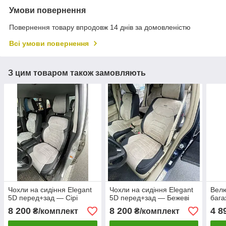
Умови повернення
Повернення товару впродовж 14 днів за домовленістю
Всі умови повернення
З цим товаром також замовляють
Чохли на сидіння Elegant
Чохли на сидіння Elegant
Велю
5D перед+зад — Сірі
5D перед+зад — Бежеві
бага
8 200
8 200
4 8
₴/комплект
₴/комплект