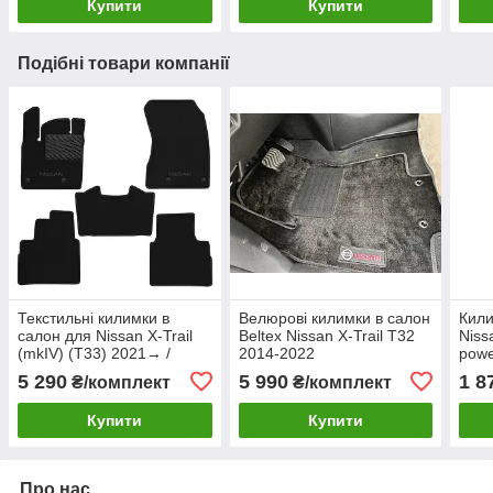
Купити
Купити
Подібні товари компанії
Текстильні килимки в
Велюрові килимки в салон
Кили
салон для Nissan X-Trail
Beltex Nissan X-Trail T32
Niss
(mkIV) (T33) 2021→ /
2014-2022
powe
Rogue (mkII) 2021→
5 290
5 990
1 8
₴/комплект
₴/комплект
Premium
Купити
Купити
Про нас