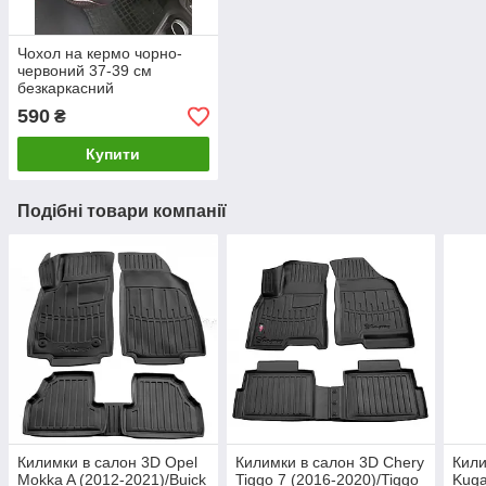
Чохол на кермо чорно-
червоний 37-39 см
безкаркасний
590
₴
Купити
Подібні товари компанії
Килимки в салон 3D Opel
Килимки в салон 3D Chery
Кили
Mokka A (2012-2021)/Buick
Tiggo 7 (2016-2020)/Tiggo
Kuga