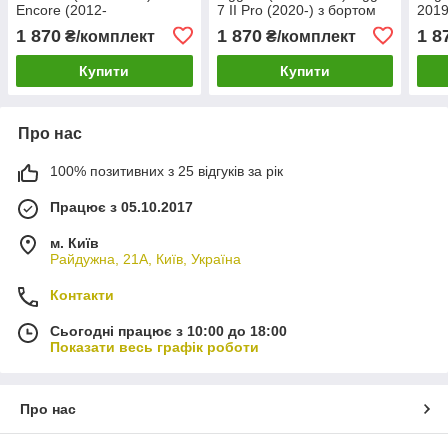
Encore (2012-
7 II Pro (2020-) з бортом
2019
2021)/Chevrolet Trax
1 870
1 870
1 8
₴/комплект
₴/комплект
(2012-2021) з бортом
ТЕП/
Купити
Купити
Про нас
100% позитивних з 25 відгуків за рік
Працює з 05.10.2017
м. Київ
Райдужна, 21А, Київ, Україна
Контакти
Сьогодні працює з 10:00 до 18:00
Показати весь графік роботи
Про нас