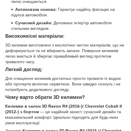
легко очищаються.
Антиковзна основа:
Гарантує надійну фіксацію на
підлозі автомобіля.
Сучасний дизайн:
Доповнює інтер'єр автомобіля
стильним виглядом.
Високоякісні матеріали:
3D килимки виготовлені з екологічно чистих матеріалів, що не
деформуються та не вбирають запахи. Поверхня килимків
легко миється й зберігає привабливий вигляд протягом
тривалого часу.
Легкий догляд:
Для очищення килимків достатньо просто промити їх водою
або протерти вологою серветкою. Вони швидко сохнуть і не
потребують додаткового догляду.
Чому варто обрати 3D килимки?
Килимки в салон 3D Ravon R4 (2016-)/ Chevrolet Cobalt II
(2012-) з бортом
— це надійний захист, сучасний дизайн та
максимальний комфорт. Ідеально підходять для будь-яких
умов експлуатації.
Замовте
Килимки в салон 3D Ravon R4 (2016-)/ Chevrolet