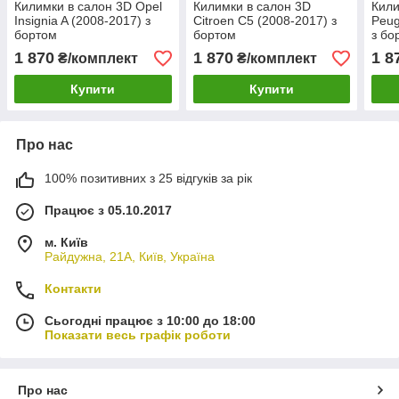
Килимки в салон 3D Opel
Килимки в салон 3D
Кили
Insignia A (2008-2017) з
Citroen C5 (2008-2017) з
Peug
бортом
бортом
з бо
1 870
1 870
1 8
₴/комплект
₴/комплект
Купити
Купити
Про нас
100% позитивних з 25 відгуків за рік
Працює з 05.10.2017
м. Київ
Райдужна, 21А, Київ, Україна
Контакти
Сьогодні працює з 10:00 до 18:00
Показати весь графік роботи
Про нас