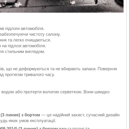
і підлоги автомобіля.
, забезпечуючи чистоту салону.
ання та легко очищаються.
 на підлозі автомобіля.
ля стильним виглядом.
алів, що не деформуються та не вбирають запахи. Поверхня
яд протягом тривалого часу.
х водою або протерти вологою серветкою. Вони швидко
 (3 линия) з бортом
— це надійний захист, сучасний дизайн
удь-яких умов експлуатації.
08-2014) (3 линия) з бортом
вже сьогодні та