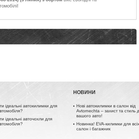
омобілі!
НОВИНИ
ти ідеальні автокилимки для
Нові автокилимки в салон від
втомобіля?
Avtomechta – захист та стиль 
вашого авто!
ти ідеальні авточохли для
втомобіля?
Новинка! EVA-килимки для всіх
салон і багажник