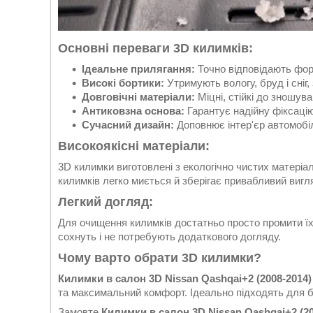
Основні переваги 3D килимків:
Ідеальне прилягання:
Точно відповідають форм
Високі бортики:
Утримують вологу, бруд і сніг
Довговічні матеріали:
Міцні, стійкі до зношув
Антиковзна основа:
Гарантує надійну фіксацію
Сучасний дизайн:
Доповнює інтер'єр автомобі
Високоякісні матеріали:
3D килимки виготовлені з екологічно чистих матері
килимків легко миється й зберігає привабливий вигл
Легкий догляд:
Для очищення килимків достатньо просто промити ї
сохнуть і не потребують додаткового догляду.
Чому варто обрати 3D килимки?
Килимки в салон 3D Nissan Qashqai+2 (2008-2014)
та максимальний комфорт. Ідеально підходять для б
Замовте
Килимки в салон 3D Nissan Qashqai+2 (20