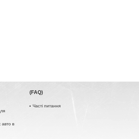
(FAQ)
Часті питання
для
 авто в