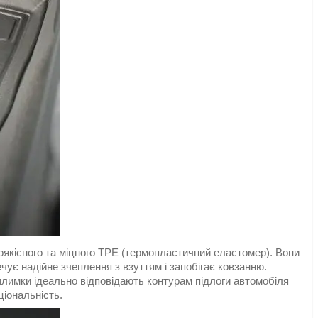
оякісного та міцного ТРЕ (термопластичний еластомер). Вони
ує надійне зчеплення з взуттям і запобігає ковзанню.
килимки ідеально відповідають контурам підлоги автомобіля
іональність.