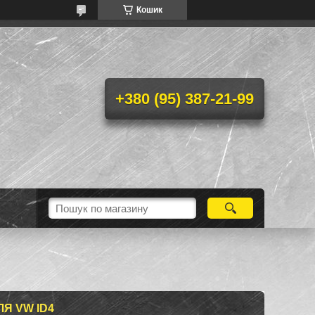
Кошик
+380 (95) 387-21-99
Я VW ID4