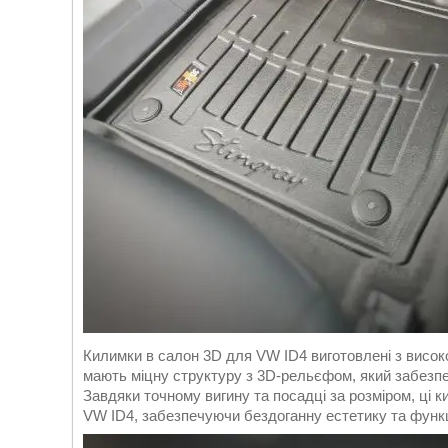
Килимки в салон 3D для VW ID4 виготовлені з висок
мають міцну структуру з 3D-рельєфом, який забезпеч
Завдяки точному вигину та посадці за розміром, ці 
VW ID4, забезпечуючи бездоганну естетику та функц