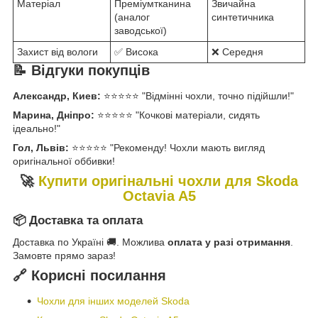
Матеріал
Преміумтканина
Звичайна
(аналог
синтетичника
заводської)
Захист від вологи
✅ Висока
❌ Середня
📝 Відгуки покупців
Александр, Киев:
⭐⭐⭐⭐⭐ "Відмінні чохли, точно підійшли!"
Марина, Дніпро:
⭐⭐⭐⭐⭐ "Кочкові матеріали, сидять
ідеально!"
Гол, Львів:
⭐⭐⭐⭐⭐ "Рекоменду! Чохли мають вигляд
оригінальної оббивки!
🚀
Купити оригінальні чохли для Skoda
Octavia A5
📦 Доставка та оплата
Доставка по Україні 🚚. Можлива
оплата у разі отримання
.
Замовте прямо зараз!
🔗 Корисні посилання
Чохли для інших моделей Skoda