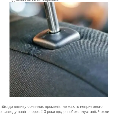
 стійкі до впливу сонячних променів, не мають неприємного
о вигляду навіть через 2-3 роки щоденної експлуатації. Чохли