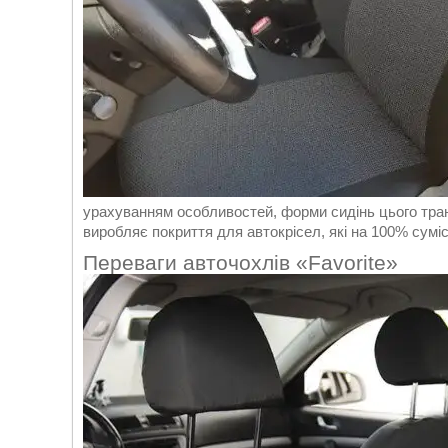
урахуванням особливостей, форми сидінь цього тран
виробляє покриття для автокрісел, які на 100% сумісн
Переваги авточохлів «Favorite»