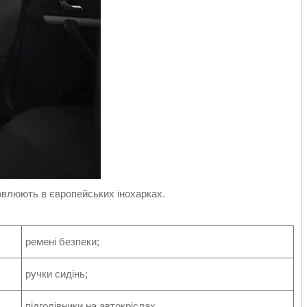
новлюють в європейських інохарках.
ремені безпеки;
ручки сидінь;
підголівники на автокріслах.