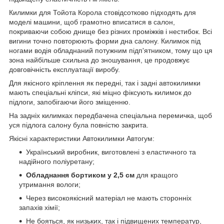
Килимки для Тойота Корола стовідсотково підходять для
моделі машини, щоб грамотно вписатися в салон,
покриваючи собою днище без різних проміжків і нестибок. Всі
вигини точно повторюють форми дна салону. Килимок під
ногами водія обладнаний потужним підп'ятником, тому що ця
зона найбільше схильна до зношування, це продовжує
довговічність експлуатації виробу.
Для якісного кріплення як передні, так і задні автокилимки
мають спеціальні кліпси, які міцно фіксують килимок до
підлоги, запобігаючи його зміщенню.
На задніх килимках передбачена спеціальна перемичка, щоб
уся підлога салону була повністю закрита.
Якісні характеристики Автокилимки Автогум:
Український виробник, виготовлені з еластичного та
надійного поліуретану;
Обладнання бортиком у 2,5 см
для кращого
утримання вологи;
Через високоякісний матеріал не мають сторонніх
запахів хімії;
Не бояться, як низьких, так і підвищених температур,