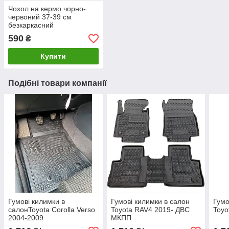
Чохол на кермо чорно-
червоний 37-39 см
безкаркасний
590
₴
Купити
Подібні товари компанії
Гумові килимки в
Гумові килимки в салон
Гумо
салонToyota Corolla Verso
Toyota RAV4 2019- ДВС
Toyo
2004-2009
МКПП