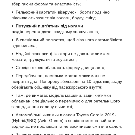
зберігаючи форму та еластичність;
Рельєфний картатий візерунок і борти подвійно
підсилюють захист від вологи, бруду, снігу;
Потужний підп'ятник під ногами
водія
перешкоджає швидкому зношуванню;
Є спеціальний пелюстка, щоб ліва нога автомобіліста
відпочивала;
Надійні люверси-фіксатори не дають килимкам
ковзати, грудкувати та зсуватися;
Стовідсотково облягають форму днища авто;
Передбачено, наскільки можна максимальне
покриття дна. Попереду збільшені на 10 відсотків, ззаду
оберігають обшивку від пасажирського взуття;
Там, де вимагає модель машини, задні килимки
обладнані спеціальною перемичкою для ретельнішого
заощадження салону в чистоті;
Автомобільні килимки в салон Toyota Corolla 2019-
(Hybrid/ДВС) (Avto-Gumm) з легкістю можна вийняти,
водночас не проливши та не висипивши сміття в салон;
Завдяки якісному каучуковому сировині килимки не