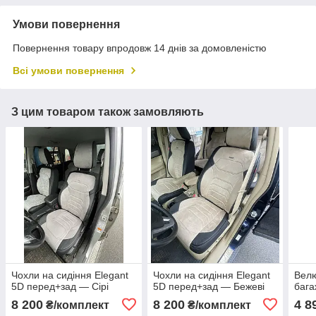
Умови повернення
Повернення товару впродовж 14 днів за домовленістю
Всі умови повернення
З цим товаром також замовляють
Чохли на сидіння Elegant
Чохли на сидіння Elegant
Велю
5D перед+зад — Сірі
5D перед+зад — Бежеві
бага
8 200
8 200
4 8
₴/комплект
₴/комплект