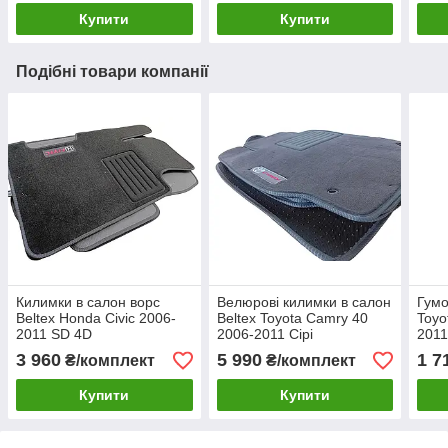
Купити
Купити
Подібні товари компанії
Килимки в салон ворс
Велюрові килимки в салон
Гумо
Beltex Honda Civic 2006-
Beltex Toyota Camry 40
Toyo
2011 SD 4D
2006-2011 Сірі
201
3 960
5 990
1 7
₴/комплект
₴/комплект
Купити
Купити