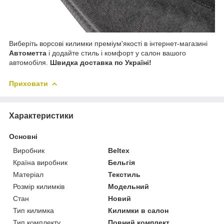
Виберіть ворсові килимки преміум'якості в інтернет-магазині
Автометта
і додайте стиль і комфорт у салон вашого
автомобіля.
Швидка доставка по Україні!
Приховати
Характеристики
Основні
Виробник
Beltex
Країна виробник
Бельгія
Матеріал
Текстиль
Розмір килимків
Модельний
Стан
Новий
Тип килимка
Килимки в салон
Тип комплекту
Повний комплект