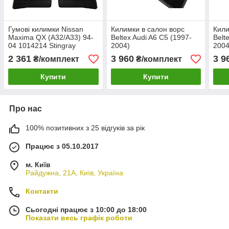
Гумові килимки Nissan
Килимки в салон ворс
Кили
Maxima QX (A32/A33) 94-
Beltex Audi A6 С5 (1997-
Belt
04 1014214 Stingray
2004)
2004
2 361
3 960
3 9
₴/комплект
₴/комплект
Купити
Купити
Про нас
100% позитивних з 25 відгуків за рік
Працює з 05.10.2017
м. Київ
Райдужна, 21А, Київ, Україна
Контакти
Сьогодні працює з 10:00 до 18:00
Показати весь графік роботи