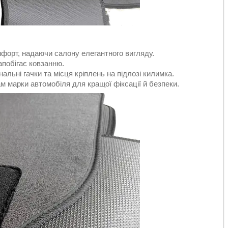
мфорт, надаючи салону елегантного вигляду.
апобігає ковзанню.
нальні гачки та місця кріплень на підлозі килимка.
м марки автомобіля для кращої фіксації й безпеки.