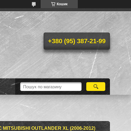
Кошик
+380 (95) 387-21-99
MITSUBISHI OUTLANDER XL (2006-2012)