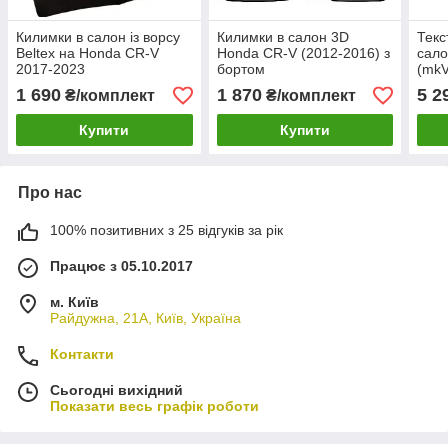
Килимки в салон із ворсу
Килимки в салон 3D
Текс
Beltex на Honda CR-V
Honda CR-V (2012-2016) з
сало
2017-2023
бортом
(mkV
1 690
1 870
5 2
₴/комплект
₴/комплект
Купити
Купити
Про нас
100% позитивних з 25 відгуків за рік
Працює з 05.10.2017
м. Київ
Райдужна, 21А, Київ, Україна
Контакти
Сьогодні вихідний
Показати весь графік роботи