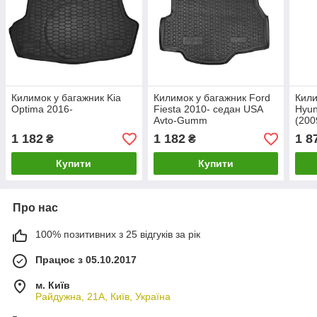
Килимок у багажник Kia
Килимок у багажник Ford
Кили
Optima 2016-
Fiesta 2010- седан USA
Hyun
Avto-Gumm
(200
(TF)
1 182
1 182
1 8
₴
₴
Купити
Купити
Про нас
100% позитивних з 25 відгуків за рік
Працює з 05.10.2017
м. Київ
Райдужна, 21А, Київ, Україна