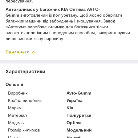
пересування.
Автокилимок у багажник КІА Оптима AVTO-
Gumm
виготовлений із поліуретану, щоб якісно оберігати
багажник машини від забруднень і зношування. Завод
«Автогум» виробляє килимки для багажника тільки
високотехнологічним і передовим способом, використовуючи
лише високоякісну сировину.
Приховати
Характеристики
Основні
Виробник
Avto-Gumm
Країна виробник
Україна
Марка
Kia
Матеріал
Поліуретан
Модель
Optima
Розмір килимків
Модельний
Стан
Новий