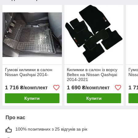
Гумові килимки в салон
Килимки в салон із ворсу
Гумо
Nissan Qashqai 2014-
Beltex на Nissan Qashqai
Niss
2014-2021
1 716
1 690
1 7
₴/комплект
₴/комплект
Купити
Купити
Про нас
100% позитивних з 25 відгуків за рік