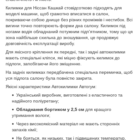
Килимки для Ніссан Кашкай стовідсотково підходять для
моделі машини, щоб грамотно вписатися в салон,
покриваючи собою днище без різних проміжків і нестибок. Всі
вигини точно повторюють форми дна салону. Килимок під
ногами водія обладнаний потужним підп'ятником, тому що ця
зона найбільше схильна до зношування, це продовжує
довговічність експлуатації виробу.
Для якісного кріплення як передні, так і задні автокилимки
мають спеціальні кліпси, які міцно фіксують килимок до
підлоги, запобігаючи його зміщенню.
На задніх килимках передбачена спеціальна перемичка, щоб
уся підлога салону була повністю закрита.
Якісні характеристики Автокилимки Автогум:
Український виробник, виготовлені з еластичного та
надійного поліуретану;
Обладнання бортиком у 2,5 см
для кращого
утримання вологи;
Через високоякісний матеріал не мають сторонніх
запахів хімії;
Не бояться, як низьких, так і підвищених температур,