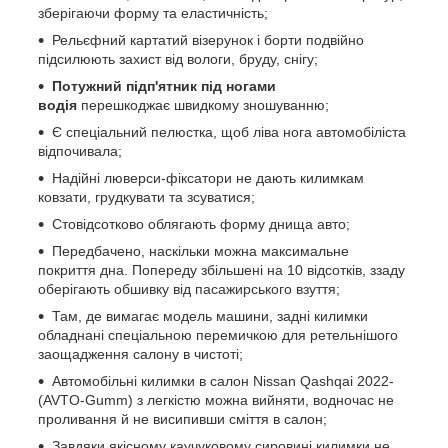
зберігаючи форму та еластичність;
Рельєфний картатий візерунок і борти подвійно
підсилюють захист від вологи, бруду, снігу;
Потужний підп'ятник під ногами
водія
перешкоджає швидкому зношуванню;
Є спеціальний пелюстка, щоб ліва нога автомобіліста
відпочивала;
Надійні люверси-фіксатори не дають килимкам
ковзати, грудкувати та зсуватися;
Стовідсотково облягають форму днища авто;
Передбачено, наскільки можна максимальне
покриття дна. Попереду збільшені на 10 відсотків, ззаду
оберігають обшивку від пасажирського взуття;
Там, де вимагає модель машини, задні килимки
обладнані спеціальною перемичкою для ретельнішого
заощадження салону в чистоті;
Автомобільні килимки в салон Nissan Qashqai 2022-
(AVTO-Gumm) з легкістю можна вийняти, водночас не
проливання й не висипивши сміття в салон;
Завдяки якісному каучуковому сировині килимки не