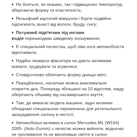
Не бояться, як низьких, так і підвищених температур,
зберігаючи форму та еластичність;
Рельєфний картатий візерунок і борти подвійно
підсилюють захист від вологи, бруду, снігу;
Потужний підп'ятник під ногами
водія
перешкоджає швидкому зношуванню;
Є спеціальний пелюстка, щоб ліва нога автомобіліста
відпочивала;
Надійні люверси-фіксатори не дають килимкам
ковзати, грудкувати та зсуватися;
Стовідсотково облягають форму днища авто;
Передбачено, наскільки можна максимальне
покриття дна. Попереду збільшені на 10 відсотків, ззаду
оберігають обшивку від пасажирського взуття;
Там, де вимагає модель машини, задні килимки
обладнані спеціальною перемичкою для ретельнішого
заощадження салону в чистоті;
Автомобільні килимки в салон Mercedes ML (W164)
2005- (Avto-Gumm) з легкістю можна вийняти, водночас
не проливання та не висипивши сміття в салон;