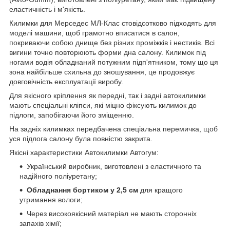
еластичність і м'якість.
Килимки для Мерседес МЛ-Клас стовідсотково підходять для
моделі машини, щоб грамотно вписатися в салон,
покриваючи собою днище без різних проміжків і нестиків. Всі
вигини точно повторюють форми дна салону. Килимок під
ногами водія обладнаний потужним підп'ятником, тому що ця
зона найбільше схильна до зношування, це продовжує
довговічність експлуатації виробу.
Для якісного кріплення як передні, так і задні автокилимки
мають спеціальні кліпси, які міцно фіксують килимок до
підлоги, запобігаючи його зміщенню.
На задніх килимках передбачена спеціальна перемичка, щоб
уся підлога салону була повністю закрита.
Якісні характеристики Автокилимки Автогум:
Український виробник, виготовлені з еластичного та
надійного поліуретану;
Обладнання бортиком у 2,5 см
для кращого
утримання вологи;
Через високоякісний матеріал не мають сторонніх
запахів хімії;