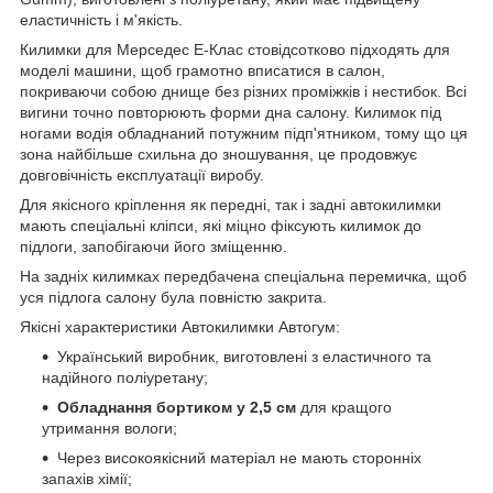
еластичність і м'якість.
Килимки для Мерседес Е-Клас стовідсотково підходять для
моделі машини, щоб грамотно вписатися в салон,
покриваючи собою днище без різних проміжків і нестибок. Всі
вигини точно повторюють форми дна салону. Килимок під
ногами водія обладнаний потужним підп'ятником, тому що ця
зона найбільше схильна до зношування, це продовжує
довговічність експлуатації виробу.
Для якісного кріплення як передні, так і задні автокилимки
мають спеціальні кліпси, які міцно фіксують килимок до
підлоги, запобігаючи його зміщенню.
На задніх килимках передбачена спеціальна перемичка, щоб
уся підлога салону була повністю закрита.
Якісні характеристики Автокилимки Автогум:
Український виробник, виготовлені з еластичного та
надійного поліуретану;
Обладнання бортиком у 2,5 см
для кращого
утримання вологи;
Через високоякісний матеріал не мають сторонніх
запахів хімії;