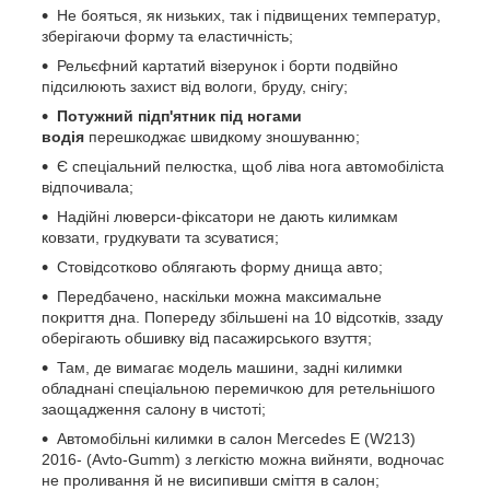
Не бояться, як низьких, так і підвищених температур,
зберігаючи форму та еластичність;
Рельєфний картатий візерунок і борти подвійно
підсилюють захист від вологи, бруду, снігу;
Потужний підп'ятник під ногами
водія
перешкоджає швидкому зношуванню;
Є спеціальний пелюстка, щоб ліва нога автомобіліста
відпочивала;
Надійні люверси-фіксатори не дають килимкам
ковзати, грудкувати та зсуватися;
Стовідсотково облягають форму днища авто;
Передбачено, наскільки можна максимальне
покриття дна. Попереду збільшені на 10 відсотків, ззаду
оберігають обшивку від пасажирського взуття;
Там, де вимагає модель машини, задні килимки
обладнані спеціальною перемичкою для ретельнішого
заощадження салону в чистоті;
Автомобільні килимки в салон Mercedes E (W213)
2016- (Avto-Gumm) з легкістю можна вийняти, водночас
не проливання й не висипивши сміття в салон;