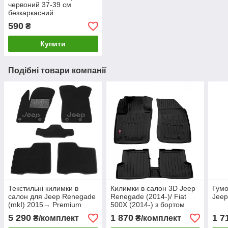
червоний 37-39 см
безкаркасний
590
₴
Купити
Подібні товари компанії
Текстильні килимки в
Килимки в салон 3D Jeep
Гумо
салон для Jeep Renegade
Renegade (2014-)/ Fiat
Jeep
(mkI) 2015→ Premium
500X (2014-) з бортом
5 290
1 870
1 7
₴/комплект
₴/комплект