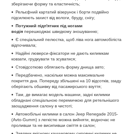
зберігаючи форму та еластичність;
Рельєфний картатий візерунок і борти подвійно
підсилюють захист від вологи, бруду, снігу;
Потужний підп'ятник під ногами
водія
перешкоджає швидкому зношуванню;
Є спеціальний пелюстка, щоб ліва нога автомобіліста
відпочивала;
Надійні люверси-фіксатори не дають килимкам
ковзати, грудкувати та зсуватися;
Стовідсотково облягають форму днища авто;
Передбачено, наскільки можна максимальне
покриття дна. Попереду збільшені на 10 відсотків, ззаду
оберігають обшивку від пасажирського взуття;
Там, де вимагає модель машини, задні килимки
обладнані спеціальною перемичкою для ретельнішого
заощадження салону в чистоті;
Автомобільні килимки в салон Jeep Renegade 2015-
(Avto-Gumm) з легкістю можна вийняти, водночас не
проливши та не висипивши сміття в салон;
Завдяки якісному каучуковому сировині килимки не