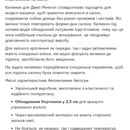
Килимки для Джип Ренегат стовідсотково підходять для
моделі машини, щоб грамотно вписатися в салон,
покриваючи собою днище без різних проміжків і нестиків. Всі
вигини точно повторюють форми дна салону. Килимок під
ногами водія обладнаний потужним підп'ятником, тому що ця
зона найбільше схильна до зношування, це продовжує
довговічність експлуатації виробу.
Для якісного кріплення як передні, так і задні автокилимки
мають спеціальні кліпси, які міцно фіксують килимок до
підлоги, запобігаючи його зміщенню.
На задніх килимках передбачена спеціальна перемичка, щоб
уся підлога салону була повністю закрита.
Якісні характеристики Автокилимки Автогум:
Український виробник, виготовлені з еластичного та
надійного поліуретану;
Обладнання бортиком у 2,5 см
для кращого
утримання вологи;
Через високоякісний матеріал не мають сторонніх
запахів хімії;
Не бояться, як низьких, так і підвищених температур,