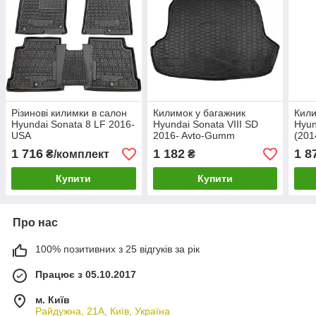
Різинові килимки в салон
Килимок у багажник
Кили
Hyundai Sonata 8 LF 2016-
Hyundai Sonata VIII SD
Hyun
USA
2016- Avto-Gumm
(201
(JF)
1 716
1 182
1 8
₴/комплект
₴
Купити
Купити
Про нас
100% позитивних з 25 відгуків за рік
Працює з 05.10.2017
м. Київ
Райдужна, 21А, Київ, Україна