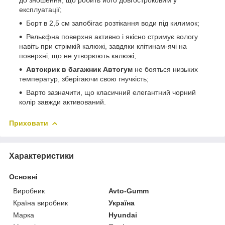
експлуатації;
Борт в 2,5 см запобігає розтікання води під килимок;
Рельєфна поверхня активно і якісно стримує вологу
навіть при стрімкій калюжі, завдяки клітинам-ячі на
поверхні, що не утворюють калюжі;
Автокрик в багажник Автогум
не бояться низьких
температур, зберігаючи свою гнучкість;
Варто зазначити, що класичний елегантний чорний
колір завжди активований.
Приховати
Характеристики
Основні
Виробник
Avto-Gumm
Країна виробник
Україна
Марка
Hyundai