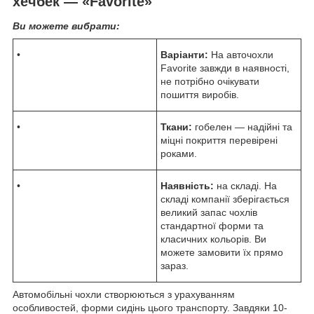
хечбек — «Favorite»
Ви можете вибрати:
•
Варіанти:
На авточохли
Favorite завжди в наявності,
не потрібно очікувати
пошиття виробів.
•
Ткани:
гобелен — надійні та
міцні покриття перевірені
роками.
•
Наявність:
на складі. На
складі компанії зберігається
великий запас чохлів
стандартної форми та
класичних кольорів. Ви
можете замовити їх прямо
зараз.
Автомобільні чохли створюються з урахуванням
особливостей, форми сидінь цього транспорту. Завдяки 10-