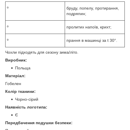
º
бруду, попелу, протирання,
подряпин;
º
пролитих напоїв, крихт;
º
прання в машинці за t 30°.
Чохли підходять для сезону зима/літо.
Виробник:
Польща
Матеріал:
Гобелен
Колір тканини:
Чорно-сірий
Наявність логотипа:
Є
Передбачення подушки безпеки: