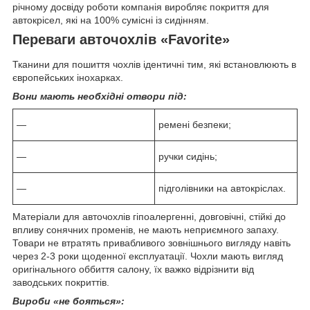
річному досвіду роботи компанія виробляє покриття для
автокрісел, які на 100% сумісні із сидінням.
Переваги авточохлів «Favorite»
Тканини для пошиття чохлів ідентичні тим, які встановлюють в
європейських інохарках.
Вони мають необхідні отвори під:
—
ремені безпеки;
—
ручки сидінь;
—
підголівники на автокріслах.
Матеріали для авточохлів гіпоалергенні, довговічні, стійкі до
впливу сонячних променів, не мають неприємного запаху.
Товари не втратять привабливого зовнішнього вигляду навіть
через 2-3 роки щоденної експлуатації. Чохли мають вигляд
оригінального оббиття салону, їх важко відрізнити від
заводських покриттів.
Вироби «не бояться»: