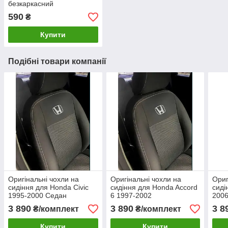
безкаркасний
590
₴
Купити
Подібні товари компанії
Оригінальні чохли на
Оригінальні чохли на
Ориг
сидіння для Honda Сivic
сидіння для Honda Accord
сиді
1995-2000 Седан
6 1997-2002
2006
3 890
3 890
3 8
₴/комплект
₴/комплект
Купити
Купити