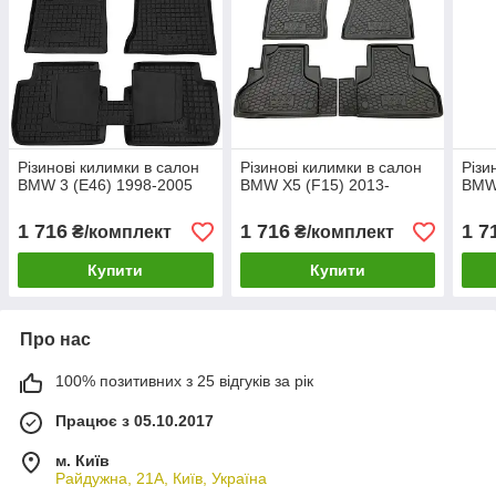
Різинові килимки в салон
Різинові килимки в салон
Різи
BMW 3 (E46) 1998-2005
BMW X5 (F15) 2013-
BMW 
1 716
1 716
1 7
₴/комплект
₴/комплект
Купити
Купити
Про нас
100% позитивних з 25 відгуків за рік
Працює з 05.10.2017
м. Київ
Райдужна, 21А, Київ, Україна