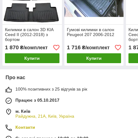
Килимки в салон 3D KIA
Гумові килимки в салон
Кили
Ceed II (2012-2018) з
Peugeot 207 2006-2012
Ceed
бортом
бор
1 870
1 716
1 8
₴/комплект
₴/комплект
Купити
Купити
Про нас
100% позитивних з 25 відгуків за рік
Працює з 05.10.2017
м. Київ
Райдужна, 21А, Київ, Україна
Контакти