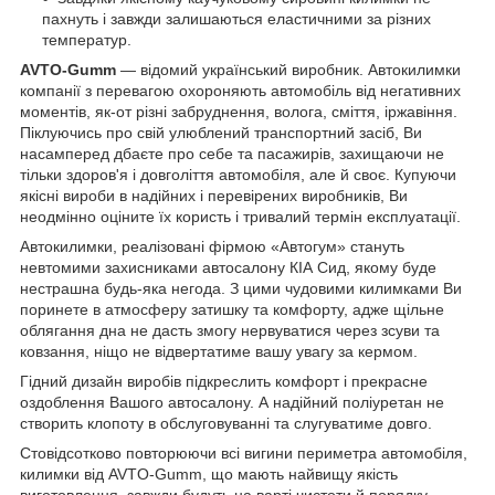
пахнуть і завжди залишаються еластичними за різних
температур.
AVTO-Gumm
— відомий український виробник. Автокилимки
компанії з перевагою охороняють автомобіль від негативних
моментів, як-от різні забруднення, волога, сміття, іржавіння.
Піклуючись про свій улюблений транспортний засіб, Ви
насамперед дбаєте про себе та пасажирів, захищаючи не
тільки здоров'я і довголіття автомобіля, але й своє. Купуючи
якісні вироби в надійних і перевірених виробників, Ви
неодмінно оціните їх користь і тривалий термін експлуатації.
Автокилимки, реалізовані фірмою «Автогум» стануть
невтомими захисниками автосалону КІА Сид, якому буде
нестрашна будь-яка негода. З цими чудовими килимками Ви
поринете в атмосферу затишку та комфорту, адже щільне
облягання дна не дасть змогу нервуватися через зсуви та
ковзання, ніщо не відвертатиме вашу увагу за кермом.
Гідний дизайн виробів підкреслить комфорт і прекрасне
оздоблення Вашого автосалону. А надійний поліуретан не
створить клопоту в обслуговуванні та слугуватиме довго.
Стовідсотково повторюючи всі вигини периметра автомобіля,
килимки від AVTO-Gumm, що мають найвищу якість
виготовлення, завжди будуть на варті чистоти й порядку