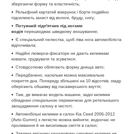
зберігаючи форму та еластичність;
Рельєфний картатий візерунок і борти подвійно
підсилюють захист від вологи, бруду, снігу;
Потужний підп'ятник під ногами
водія
перешкоджає швидкому зношуванню;
Є спеціальний пелюстка, щоб ліва нога автомобіліста
відпочивала;
Надійні люверси-фіксатори не дають килимкам
ковзати, грудкувати та зсуватися;
Стовідсотково облягають форму днища авто;
Передбачено, наскільки можна максимальне
покриття дна. Попереду збільшені на 10 відсотків, ззаду
оберігають обшивку від пасажирського взуття;
Там, де вимагає модель машини, задні килимки
обладнані спеціальною перемичкою для ретельнішого
заощадження салону в чистоті;
Автомобільні килимки в салон Kia Ceed 2006-2012
(Avto-Gumm) з легкістю можна вийняти, водночас не
проливання й не висипивши сміття в салон;
Завдяки якісному каучуковому сировині килимки не