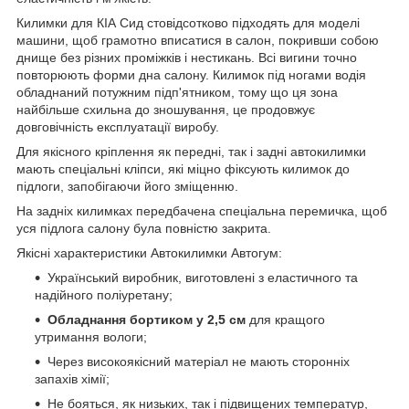
Килимки для КІА Сид стовідсотково підходять для моделі
машини, щоб грамотно вписатися в салон, покривши собою
днище без різних проміжків і нестикань. Всі вигини точно
повторюють форми дна салону. Килимок під ногами водія
обладнаний потужним підп'ятником, тому що ця зона
найбільше схильна до зношування, це продовжує
довговічність експлуатації виробу.
Для якісного кріплення як передні, так і задні автокилимки
мають спеціальні кліпси, які міцно фіксують килимок до
підлоги, запобігаючи його зміщенню.
На задніх килимках передбачена спеціальна перемичка, щоб
уся підлога салону була повністю закрита.
Якісні характеристики Автокилимки Автогум:
Український виробник, виготовлені з еластичного та
надійного поліуретану;
Обладнання бортиком у 2,5 см
для кращого
утримання вологи;
Через високоякісний матеріал не мають сторонніх
запахів хімії;
Не бояться, як низьких, так і підвищених температур,