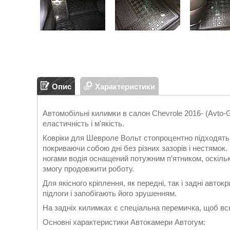
Опис
Характеристики
Автомобільні килимки в салон Chevrole 2016- (Avto-
еластичність і м'якість.
Ковріки для Шевроле Вольт стопроцентно підходять
покриваючи собою дні без різних зазорів і нестямок.
ногами водія оснащений потужним п’ятником, оскіль
змогу продовжити роботу.
Для якісного кріплення, як передні, так і задні авто
підлоги і запобігають його зрушенням.
На задніх килимках є спеціальна перемичка, щоб всю
Основні характеристики Автокамери Автогум: