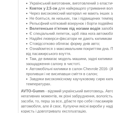
Український виготовник, виготовлений з еластич
Ковток у 2,5 см
для найкращого утримання вол
Через високоякісний матеріал не мають інших зап
Не бояться, як низьких, так і підвищених темпе
Рельєфний клітковий візерунок і борти подвійно
Велетенське п’ятник під ногами водія
запоб
Є спеціальний лепеток, щоб ліва нога автомобі
Надійні люверси-фіксатори не дають килимкам к
Стовідсотково облягає форму днів авто;
Ознайомтеся з максимальним покриттям дна. По
від пасажирського взуття.
Там, де вимагає модель машини, задні килимки
заощадження салону в чистоті.
Автомобільні килимки в салон Chevrole 2016- (
проливши і не висипавши сміття в салон;
Завдяки високоякісному каучуковому сирю килим
температурах.
AVTO-Gumm
- відомий український виготовець. Авто
негативних моментів, як різні забруднення, вологість
засоби, то, перш за все, дбаєте про себе і пасажирі
автомобіля, але й своє. Купуючи якісні вироби у наді
користь і довготривалу експлуатацію.