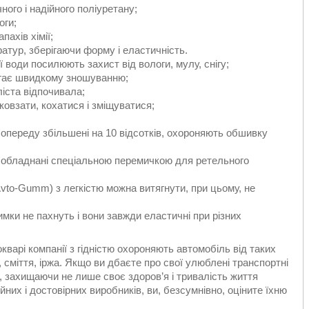
ного і надійного поліуретану;
оги;
ахів хімії;
ратур, зберігаючи форму і еластичність.
ї води посилюють захист від вологи, мулу, снігу;
ігає швидкому зношуванню;
ліста відпочивала;
овзати, кохатися і зміщуватися;
переду збільшені на 10 відсотків, охороняють обшивку
 обладнані спеціальною перемичкою для ретельного
Avto-Gumm) з легкістю можна витягнути, при цьому, не
ки не пахнуть і вони завжди еластичні при різних
кварі компанії з гідністю охороняють автомобіль від таких
, сміття, іржа. Якщо ви дбаєте про свої улюблені транспортні
в, захищаючи не лише своє здоров’я і тривалість життя
йних і достовірних виробників, ви, безсумнівно, оціните їхню