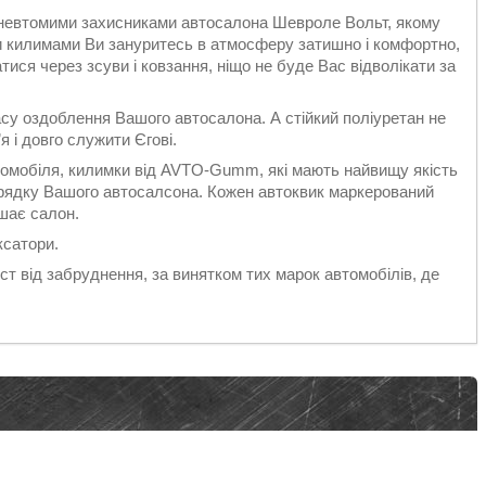
ь невтомими захисниками автосалона Шевроле Вольт, якому
 килимами Ви зануритесь в атмосферу затишно і комфортно,
ся через зсуви і ковзання, ніщо не буде Вас відволікати за
асу оздоблення Вашого автосалона. А стійкий поліуретан не
 і довго служити Єгові.
томобіля, килимки від AVTO-Gumm, які мають найвищу якість
орядку Вашого автосалсона. Кожен автоквик маркерований
шає салон.
ксатори.
т від забруднення, за винятком тих марок автомобілів, де