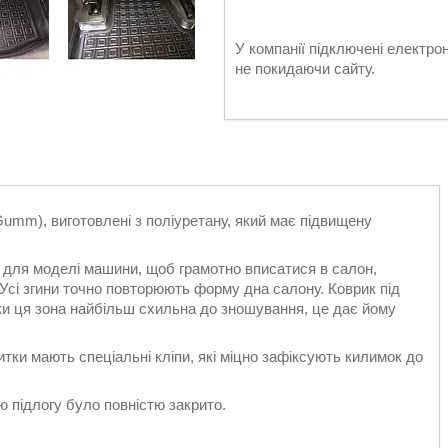
У компанії підключені електро
не покидаючи сайту.
Gumm), виготовлені з поліуретану, який має підвищену
 для моделі машини, щоб грамотно вписатися в салон,
 Усі згини точно повторюють форму дна салону. Коврик під
ки ця зона найбільш схильна до зношування, це дає йому
критки мають спеціальні кліпи, які міцно зафіксують килимок до
 підлогу було повністю закрито.