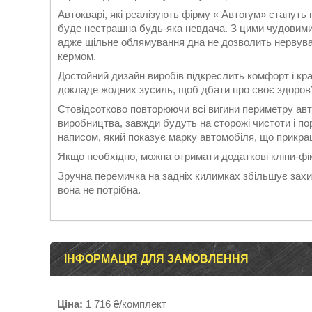
Автокварі, які реалізують фірму « Автогум» станут
буде нестрашна будь-яка невдача. З цими чудовими
адже щільне облямування дна не дозволить нервувати
кермом.
Достойний дизайн виробів підкреслить комфорт і кр
докладе жодних зусиль, щоб дбати про своє здоров’я
Стовідсотково повторюючи всі вигини периметру ав
виробництва, завжди будуть на сторожі чистоти і п
написом, який показує марку автомобіля, що прикра
Якщо необхідно, можна отримати додаткові кліпи-фі
Зручна перемичка на задніх килимках збільшує захис
вона не потрібна.
ІНФОРМАЦІЯ ДЛЯ ЗАМОВЛЕННЯ
Ціна:
1 716 ₴/комплект