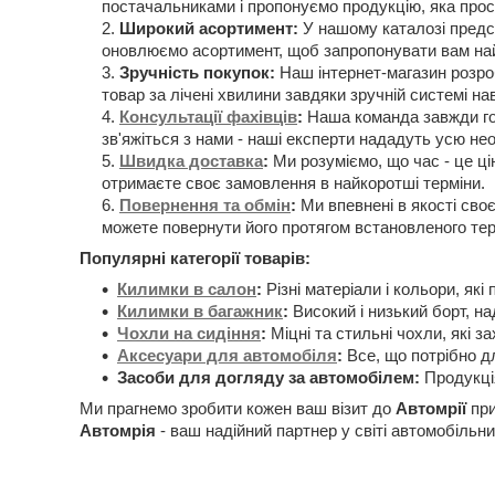
постачальниками і пропонуємо продукцію, яка прос
Широкий асортимент:
У нашому каталозі предст
оновлюємо асортимент, щоб запропонувати вам най
Зручність покупок:
Наш інтернет-магазин розроб
товар за лічені хвилини завдяки зручній системі нав
Консультації фахівців
:
Наша команда завжди гот
зв'яжіться з нами - наші експерти нададуть усю н
Швидка доставка
:
Ми розуміємо, що час - це ці
отримаєте своє замовлення в найкоротші терміни.
Повернення та обмін
:
Ми впевнені в якості своє
можете повернути його протягом встановленого тер
Популярні категорії товарів:
Килимки в салон
:
Різні матеріали і кольори, які
Килимки в багажник
:
Високий і низький борт, на
Чохли на сидіння
:
Міцні та стильні чохли, які з
Аксесуари для автомобіля
:
Все, що потрібно дл
Засоби для догляду за автомобілем:
Продукція
Ми прагнемо зробити кожен ваш візит до
Автомрії
при
Автомрія
- ваш надійний партнер у світі автомобільни