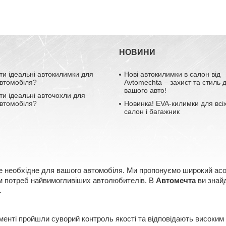
НОВИНИ
ти ідеальні автокилимки для
Нові автокилимки в салон від
втомобіля?
Avtomechta – захист та стиль 
вашого авто!
ти ідеальні авточохли для
втомобіля?
Новинка! EVA-килимки для всіх
салон і багажник
е необхідне для вашого автомобіля. Ми пропонуємо широкий асорт
ням потреб найвимогливіших автолюбителів. В
Автомечта
ви знайд
.
менті пройшли суворий контроль якості та відповідають високим