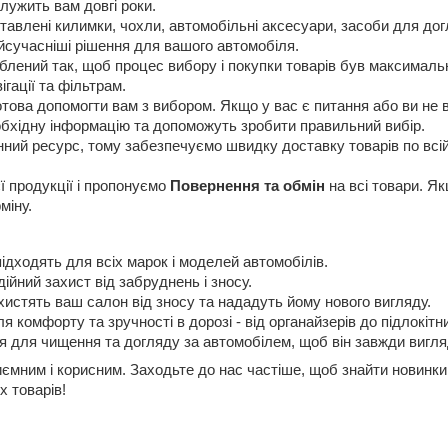
лужить вам довгі роки.
авлені килимки, чохли, автомобільні аксесуари, засоби для догл
сучасніші рішення для вашого автомобіля.
лений так, щоб процес вибору і покупки товарів був максимальн
ігації та фільтрам.
ова допомогти вам з вибором. Якщо у вас є питання або ви не в
еобхідну інформацію та допоможуть зробити правильний вибір.
нний ресурс, тому забезпечуємо швидку доставку товарів по всій 
ї продукції і пропонуємо
Повернення та обмін
на всі товари. Я
міну.
 підходять для всіх марок і моделей автомобілів.
дійний захист від забруднень і зносу.
ахистять ваш салон від зносу та нададуть йому нового вигляду.
я комфорту та зручності в дорозі - від органайзерів до підлокітни
 для чищення та догляду за автомобілем, щоб він завжди вигля
ємним і корисним. Заходьте до нас частіше, щоб знайти новинк
х товарів!