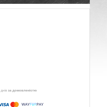
 днів
за домовленістю